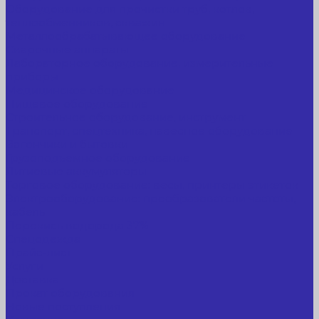
Оборудование для прочистки труб, котлов,
теплообменников, скважин
Металлообрабатывающее оборудование
Сварочные аппараты
Лабораторное оборудование, измерительные
приборы
Медицинское оборудование
Пищевое оборудование
Строительное оборудование, инструмент
Транспорт, спецтехника, навесное оборудование
Вагончики и бытовки
Грузоподъемное оборудование
Литиевые аккумуляторы
Торговое оборудование: весы, принтеры этикеток
Электрооборудование: преобразователи частоты,
кабель
Перекись водорода 37%
Спецодежда
Прайс-лист
Услуги
Доставка
Прокат оборудования
Новые поступления