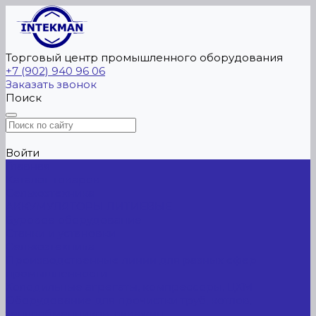
Торговый центр промышленного оборудования
+7 (902) 940 96 06
Заказать звонок
Поиск
Войти
Главная
Каталог товаров
Сельхозтехника
АККУМУЛЯТОРЫ ЛИТИЕВЫЕ
Буровое оборудование
Станки и установки
Сельхозтехника
Производственные линии для разных сфер
промышленности
Холодильные агрегаты, компрессоры, ЦХМ
Оборудование для прочистки труб, котлов,
теплообменников, скважин