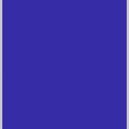
Новости
Интересные предложения
Статьи
Вакансии
Сотрудники
Вопрос-ответ
Вопрос - ответ
Оплата и гарантия
Доставка
Контакты
Контактная информация
Реквизиты компании
Задать вопрос
...
Главная
Каталог товаров
Сельхозтехника
АККУМУЛЯТОРЫ ЛИТИЕВЫЕ
Буровое оборудование
Станки и установки
Сельхозтехника
Производственные линии для разных сфер
промышленности
Холодильные агрегаты, компрессоры, ЦХМ