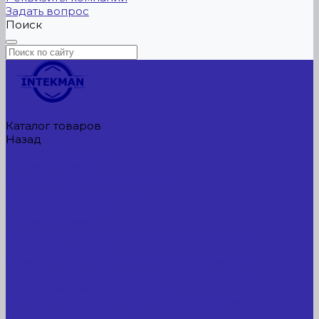
Задать вопрос
Поиск
Главная
Каталог товаров
Назад
Каталог товаров
Сельхозтехника
АККУМУЛЯТОРЫ ЛИТИЕВЫЕ
Буровое оборудование
Станки и установки
Сельхозтехника
Производственные линии для разных сфер
промышленности
Холодильные агрегаты, компрессоры, ЦХМ
Оборудование для прочистки труб, котлов,
теплообменников, скважин
Металлообрабатывающее оборудование
Сварочные аппараты