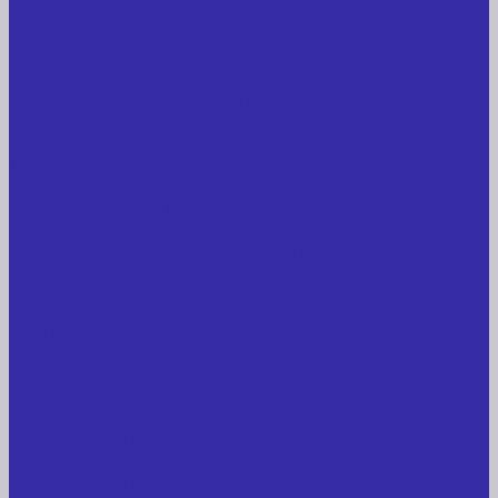
Металлообрабатывающее оборудование
Сварочные аппараты
Лабораторное оборудование, измерительные
приборы
Медицинское оборудование
Пищевое оборудование
Строительное оборудование, инструмент
Транспорт, спецтехника, навесное оборудование
Вагончики и бытовки
Грузоподъемное оборудование
Литиевые аккумуляторы
Торговое оборудование: весы, принтеры этикеток
Электрооборудование: преобразователи частоты,
кабель
Перекись водорода 37%
Спецодежда
Прайс-лист
Услуги
Доставка
Прокат оборудования
Новые поступления
Компания
Новые поступления