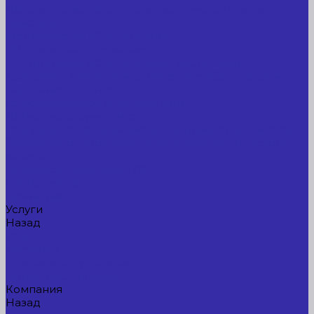
Лабораторное оборудование, измерительные
приборы
Медицинское оборудование
Пищевое оборудование
Строительное оборудование, инструмент
Транспорт, спецтехника, навесное оборудование
Вагончики и бытовки
Грузоподъемное оборудование
Литиевые аккумуляторы
Торговое оборудование: весы, принтеры этикеток
Электрооборудование: преобразователи частоты,
кабель
Перекись водорода 37%
Спецодежда
Прайс-лист
Услуги
Назад
Услуги
Доставка
Прокат оборудования
Новые поступления
Компания
Назад