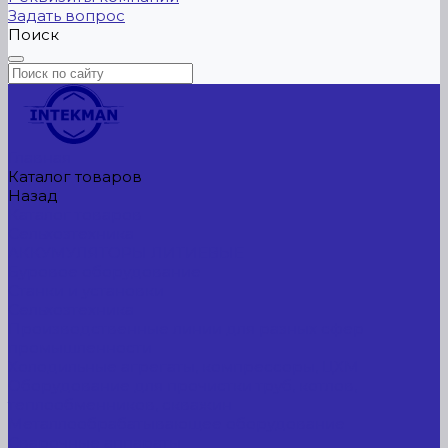
Задать вопрос
Поиск
Главная
Каталог товаров
Назад
Каталог товаров
Сельхозтехника
АККУМУЛЯТОРЫ ЛИТИЕВЫЕ
Буровое оборудование
Станки и установки
Сельхозтехника
Производственные линии для разных сфер
промышленности
Холодильные агрегаты, компрессоры, ЦХМ
Оборудование для прочистки труб, котлов,
теплообменников, скважин
Металлообрабатывающее оборудование
Сварочные аппараты