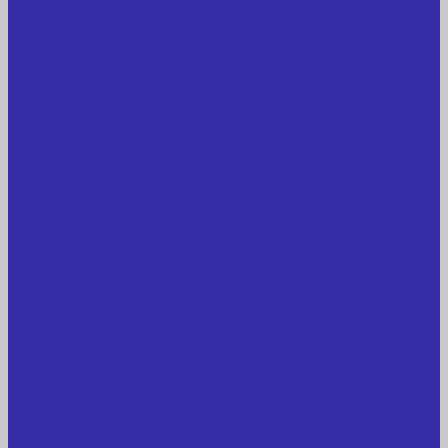
Новости
Интересные предложения
Статьи
Вакансии
Сотрудники
Вопрос-ответ
Вопрос - ответ
Оплата и гарантия
Доставка
Контакты
Контактная информация
Реквизиты компании
Задать вопрос
...
Главная
Каталог товаров
Сельхозтехника
АККУМУЛЯТОРЫ ЛИТИЕВЫЕ
Буровое оборудование
Станки и установки
Сельхозтехника
Производственные линии для разных сфер
промышленности
Холодильные агрегаты, компрессоры, ЦХМ