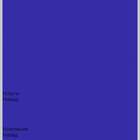
Лабораторное оборудование, измерительные
приборы
Медицинское оборудование
Пищевое оборудование
Строительное оборудование, инструмент
Транспорт, спецтехника, навесное оборудование
Вагончики и бытовки
Грузоподъемное оборудование
Литиевые аккумуляторы
Торговое оборудование: весы, принтеры этикеток
Электрооборудование: преобразователи частоты,
кабель
Перекись водорода 37%
Спецодежда
Прайс-лист
Услуги
Назад
Услуги
Доставка
Прокат оборудования
Новые поступления
Компания
Назад