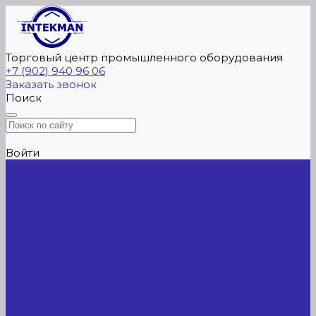
Торговый центр промышленного оборудования
+7 (902) 940 96 06
Заказать звонок
Поиск
Войти
Главная
Каталог товаров
Сельхозтехника
АККУМУЛЯТОРЫ ЛИТИЕВЫЕ
Буровое оборудование
Станки и установки
Сельхозтехника
Производственные линии для разных сфер
промышленности
Холодильные агрегаты, компрессоры, ЦХМ
Оборудование для прочистки труб, котлов,
теплообменников, скважин