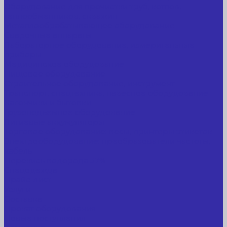
Оборудование для прочистки труб, котлов,
теплообменников, скважин
Металлообрабатывающее оборудование
Сварочные аппараты
Лабораторное оборудование, измерительные
приборы
Медицинское оборудование
Пищевое оборудование
Строительное оборудование, инструмент
Транспорт, спецтехника, навесное оборудование
Вагончики и бытовки
Грузоподъемное оборудование
Литиевые аккумуляторы
Торговое оборудование: весы, принтеры этикеток
Электрооборудование: преобразователи частоты,
кабель
Перекись водорода 37%
Спецодежда
Прайс-лист
Услуги
Доставка
Прокат оборудования
Новые поступления