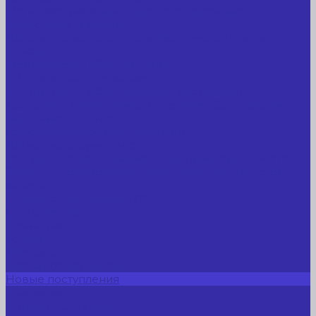
Металлообрабатывающее оборудование
Сварочные аппараты
Лабораторное оборудование, измерительные
приборы
Медицинское оборудование
Пищевое оборудование
Строительное оборудование, инструмент
Транспорт, спецтехника, навесное оборудование
Вагончики и бытовки
Грузоподъемное оборудование
Литиевые аккумуляторы
Торговое оборудование: весы, принтеры этикеток
Электрооборудование: преобразователи частоты,
кабель
Перекись водорода 37%
Спецодежда
Прайс-лист
Услуги
Доставка
Прокат оборудования
Новые поступления
Компания
Новые поступления