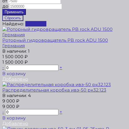
от
до
Найдено:
Показать
Роторный гидровращатель PB rock ADU 1500
Германия
В наличии: 1
1 500 000 ₽
1 500 000 ₽
-
+
В корзину
Добавлено
Распределительная коробка ивэ-50 рк32.123
В наличии: 4
9 000 ₽
9 000 ₽
-
+
В корзину
Добавлено