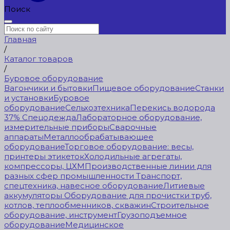
Поиск
Главная
/
Каталог товаров
/
Буровое оборудование
Вагончики и бытовки
Пищевое оборудование
Станки
и установки
Буровое
оборудование
Сельхозтехника
Перекись водорода
37%
Спецодежда
Лабораторное оборудование,
измерительные приборы
Сварочные
аппараты
Металлообрабатывающее
оборудование
Торговое оборудование: весы,
принтеры этикеток
Холодильные агрегаты,
компрессоры, ЦХМ
Производственные линии для
разных сфер промышленности
Транспорт,
спецтехника, навесное оборудование
Литиевые
аккумуляторы
Оборудование для прочистки труб,
котлов, теплообменников, скважин
Строительное
оборудование, инструмент
Грузоподъемное
оборудование
Медицинское