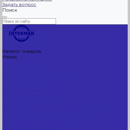
Задать вопрос
Поиск
Главная
Каталог товаров
Назад
Каталог товаров
Сельхозтехника
АККУМУЛЯТОРЫ ЛИТИЕВЫЕ
Буровое оборудование
Станки и установки
Сельхозтехника
Производственные линии для разных сфер
промышленности
Холодильные агрегаты, компрессоры, ЦХМ
Оборудование для прочистки труб, котлов,
теплообменников, скважин
Металлообрабатывающее оборудование
Сварочные аппараты