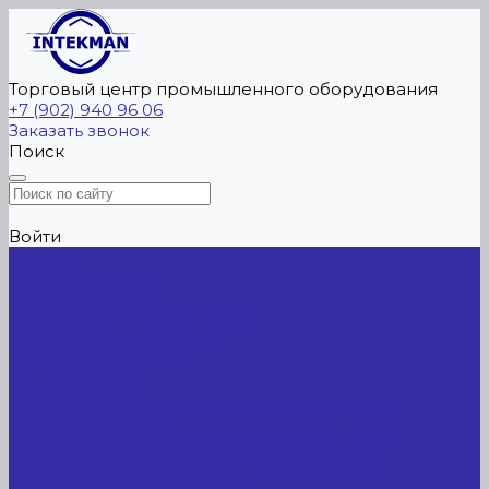
Торговый центр промышленного оборудования
+7 (902) 940 96 06
Заказать звонок
Поиск
Войти
Главная
Каталог товаров
Сельхозтехника
АККУМУЛЯТОРЫ ЛИТИЕВЫЕ
Буровое оборудование
Станки и установки
Сельхозтехника
Производственные линии для разных сфер
промышленности
Холодильные агрегаты, компрессоры, ЦХМ
Оборудование для прочистки труб, котлов,
теплообменников, скважин