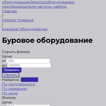
оборудование
Электрооборудование:
преобразователи частоты, кабель
Главная
/
Каталог товаров
/
Буровое оборудование
Буровое оборудование
Скрыть фильтр
Цена
от
до
Найдено:
Показать
По популярности
По названию
По цене
Фильтр
Цена