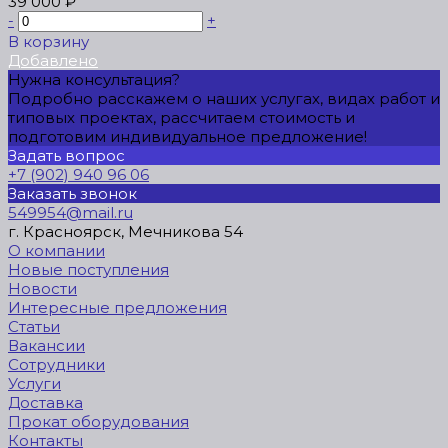
39 000 ₽
-
+
В корзину
Добавлено
Нужна консультация?
Подробно расскажем о наших услугах, видах работ и
типовых проектах, рассчитаем стоимость и
подготовим индивидуальное предложение!
Задать вопрос
+7 (902) 940 96 06
Заказать звонок
549954@mail.ru
г. Красноярск, Мечникова 54
О компании
Новые поступления
Новости
Интересные предложения
Статьи
Вакансии
Сотрудники
Услуги
Доставка
Прокат оборудования
Контакты