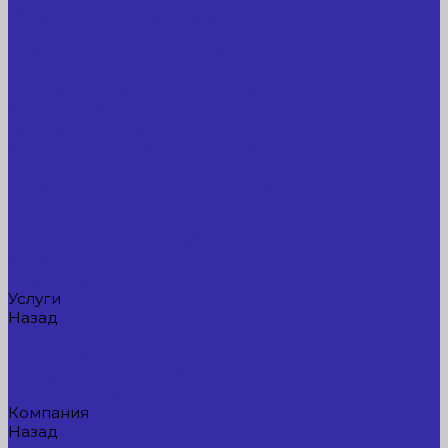
Лабораторное оборудование, измерительные
приборы
Медицинское оборудование
Пищевое оборудование
Строительное оборудование, инструмент
Транспорт, спецтехника, навесное оборудование
Вагончики и бытовки
Грузоподъемное оборудование
Литиевые аккумуляторы
Торговое оборудование: весы, принтеры этикеток
Электрооборудование: преобразователи частоты,
кабель
Перекись водорода 37%
Спецодежда
Прайс-лист
Услуги
Назад
Услуги
Доставка
Прокат оборудования
Новые поступления
Компания
Назад