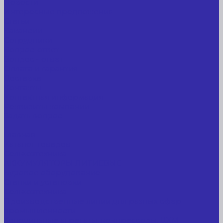
Новости
Интересные предложения
Статьи
Вакансии
Сотрудники
Вопрос-ответ
Вопрос - ответ
Оплата и гарантия
Доставка
Контакты
Контактная информация
Реквизиты компании
Задать вопрос
...
Главная
Каталог товаров
Сельхозтехника
АККУМУЛЯТОРЫ ЛИТИЕВЫЕ
Буровое оборудование
Станки и установки
Сельхозтехника
Производственные линии для разных сфер
промышленности
Холодильные агрегаты, компрессоры, ЦХМ