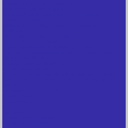
Оборудование для прочистки труб, котлов,
теплообменников, скважин
Металлообрабатывающее оборудование
Сварочные аппараты
Лабораторное оборудование, измерительные
приборы
Медицинское оборудование
Пищевое оборудование
Строительное оборудование, инструмент
Транспорт, спецтехника, навесное оборудование
Вагончики и бытовки
Грузоподъемное оборудование
Литиевые аккумуляторы
Торговое оборудование: весы, принтеры этикеток
Электрооборудование: преобразователи частоты,
кабель
Перекись водорода 37%
Спецодежда
Прайс-лист
Услуги
Доставка
Прокат оборудования
Новые поступления