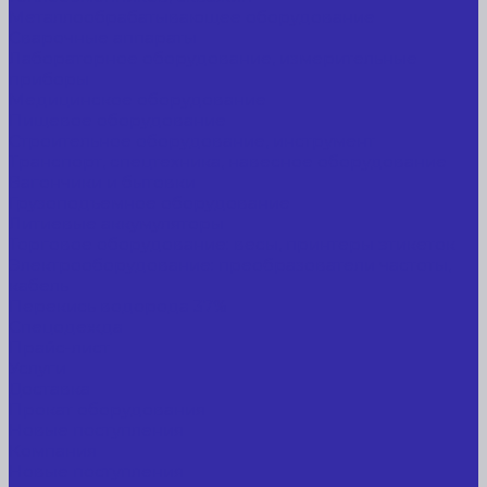
Металлообрабатывающее оборудование
Сварочные аппараты
Лабораторное оборудование, измерительные
приборы
Медицинское оборудование
Пищевое оборудование
Строительное оборудование, инструмент
Транспорт, спецтехника, навесное оборудование
Вагончики и бытовки
Грузоподъемное оборудование
Литиевые аккумуляторы
Торговое оборудование: весы, принтеры этикеток
Электрооборудование: преобразователи частоты,
кабель
Перекись водорода 37%
Спецодежда
Прайс-лист
Услуги
Доставка
Прокат оборудования
Новые поступления
Компания
Новые поступления