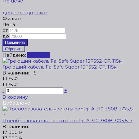
По цене
:
дешевле
дороже
Фильтр
Цена
от
до
Найдено:
Показать
Греющий кабель FailSafe Super 15FSS2-CF, 115м
В наличии: 115
1 175 ₽
1 175 ₽
-
+
В корзину
Добавлено
Преобразователь частоты contrjl-A 310 380B 3Ф5,5-7
В наличии: 1
17 000 ₽
17 000 ₽