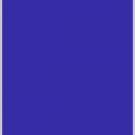
Лабораторное оборудование, измерительные
приборы
Медицинское оборудование
Пищевое оборудование
Строительное оборудование, инструмент
Транспорт, спецтехника, навесное оборудование
Вагончики и бытовки
Грузоподъемное оборудование
Литиевые аккумуляторы
Торговое оборудование: весы, принтеры этикеток
Электрооборудование: преобразователи частоты,
кабель
Перекись водорода 37%
Спецодежда
Прайс-лист
Услуги
Доставка
Прокат оборудования
Новые поступления
Компания
Новые поступления
Новости
Интересные предложения