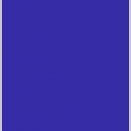
Сотрудники
Вопрос-ответ
Вопрос - ответ
Оплата и гарантия
Доставка
Контакты
Контактная информация
Реквизиты компании
Задать вопрос
...
Главная
Каталог товаров
Сельхозтехника
АККУМУЛЯТОРЫ ЛИТИЕВЫЕ
Буровое оборудование
Станки и установки
Сельхозтехника
Производственные линии для разных сфер
промышленности
Холодильные агрегаты, компрессоры, ЦХМ
Оборудование для прочистки труб, котлов,
теплообменников, скважин
Металлообрабатывающее оборудование
Сварочные аппараты