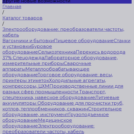
другие новые возможности
Главная
/
Каталог товаров
/
Электрооборудование: преобразователи частоты,
кабель
Вагончики и бытовки
Пищевое оборудование
Станки
и установки
Буровое
оборудование
Сельхозтехника
Перекись водорода
37%
Спецодежда
Лабораторное оборудование,
измерительные приборы
Сварочные
аппараты
Металлообрабатывающее
оборудование
Торговое оборудование: весы,
принтеры этикеток
Холодильные агрегаты,
компрессоры, ЦХМ
Производственные линии для
разных сфер промышленности
Транспорт,
спецтехника, навесное оборудование
Литиевые
аккумуляторы
Оборудование для прочистки труб,
котлов, теплообменников, скважин
Строительное
оборудование, инструмент
Грузоподъемное
оборудование
Медицинское
оборудование
Электрооборудование:
преобразователи частоты, кабель