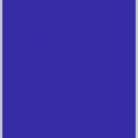
Станки и установки
Сельхозтехника
Производственные линии для разных сфер
промышленности
Холодильные агрегаты, компрессоры, ЦХМ
Оборудование для прочистки труб, котлов,
теплообменников, скважин
Металлообрабатывающее оборудование
Сварочные аппараты
Лабораторное оборудование, измерительные
приборы
Медицинское оборудование
Пищевое оборудование
Строительное оборудование, инструмент
Транспорт, спецтехника, навесное оборудование
Вагончики и бытовки
Грузоподъемное оборудование
Литиевые аккумуляторы
Торговое оборудование: весы, принтеры этикеток
Электрооборудование: преобразователи частоты,
кабель
Перекись водорода 37%
Спецодежда
Прайс-лист