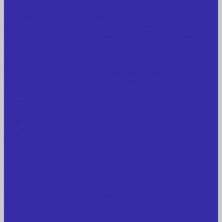
Медицинское оборудование
Пищевое оборудование
Строительное оборудование, инструмент
Транспорт, спецтехника, навесное оборудование
Вагончики и бытовки
Грузоподъемное оборудование
Литиевые аккумуляторы
Торговое оборудование: весы, принтеры этикеток
Электрооборудование: преобразователи частоты,
кабель
Перекись водорода 37%
Спецодежда
Прайс-лист
Услуги
Доставка
Прокат оборудования
Новые поступления
Компания
Новые поступления
Новости
Интересные предложения
Статьи
Вакансии