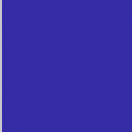
Грузоподъемное оборудование
Литиевые аккумуляторы
Торговое оборудование: весы, принтеры этикеток
Электрооборудование: преобразователи частоты, каб
Перекись водорода 37%
Спецодежда
Прайс-лист
Услуги
Доставка
Прокат оборудования
Новые поступления
Компания
Новые поступления
Новости
Интересные предложения
Статьи
Вакансии
Сотрудники
Вопрос-ответ
Вопрос - ответ
Оплата и гарантия
Доставка
Контакты