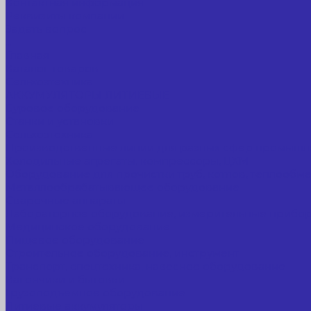
Контактная информация
Реквизиты компании
Задать вопрос
...
Главная
Каталог товаров
Сельхозтехника
АККУМУЛЯТОРЫ ЛИТИЕВЫЕ
Буровое оборудование
Станки и установки
Сельхозтехника
Производственные линии для разных сфер промышл
Холодильные агрегаты, компрессоры, ЦХМ
Оборудование для прочистки труб, котлов, теплообм
Металлообрабатывающее оборудование
Сварочные аппараты
Лабораторное оборудование, измерительные прибо
Медицинское оборудование
Пищевое оборудование
Строительное оборудование, инструмент
Транспорт, спецтехника, навесное оборудование
Вагончики и бытовки
Грузоподъемное оборудование
Литиевые аккумуляторы