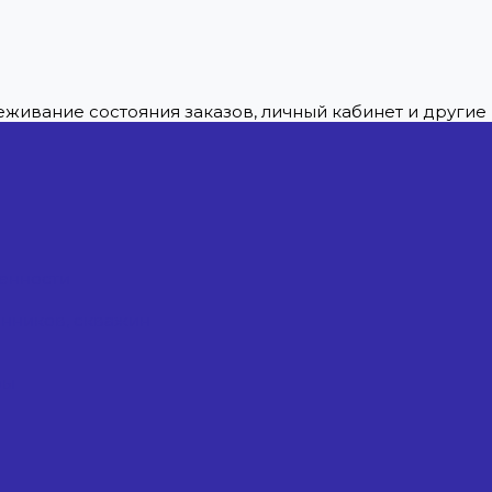
леживание состояния заказов, личный кабинет и други
енности
енников, скважин
ры