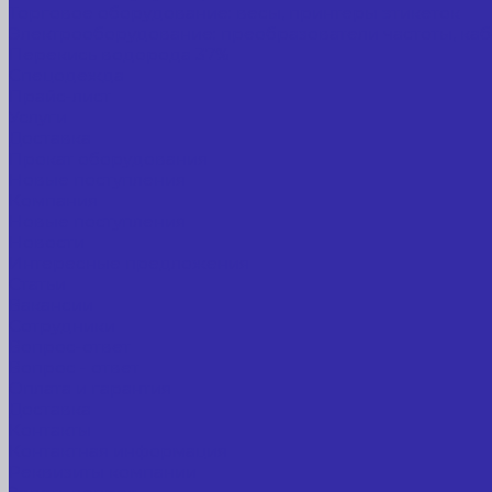
Торговое оборудование: весы, принтеры этикеток
Электрооборудование: преобразователи частоты, каб
Перекись водорода 37%
Спецодежда
Прайс-лист
Услуги
Доставка
Прокат оборудования
Новые поступления
Компания
Новые поступления
Новости
Интересные предложения
Статьи
Вакансии
Сотрудники
Вопрос-ответ
Вопрос - ответ
Оплата и гарантия
Доставка
Контакты
Контактная информация
Реквизиты компании