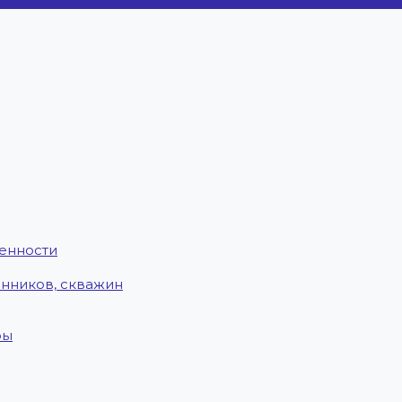
енности
енников, скважин
ры