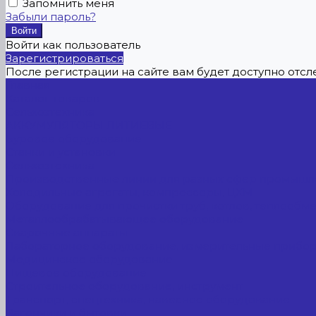
Запомнить меня
Забыли пароль?
Войти как пользователь
Зарегистрироваться
После регистрации на сайте вам будет доступно отс
Главная
Каталог товаров
Сельхозтехника
АККУМУЛЯТОРЫ ЛИТИЕВЫЕ
Буровое оборудование
Станки и установки
Сельхозтехника
Производственные линии для разных сфер промышл
Холодильные агрегаты, компрессоры, ЦХМ
Оборудование для прочистки труб, котлов, теплообм
Металлообрабатывающее оборудование
Сварочные аппараты
Лабораторное оборудование, измерительные прибо
Медицинское оборудование
Пищевое оборудование
Строительное оборудование, инструмент
Транспорт, спецтехника, навесное оборудование
Вагончики и бытовки