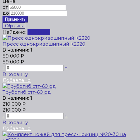
Цена
от
до
Найдено:
Показать
Пресс однокривошипный К2320
В наличии: 1
89 000 ₽
89 000 ₽
-
+
В корзину
Добавлено
Трубогиб стг-60 рд
В наличии: 1
210 000 ₽
210 000 ₽
-
+
В корзину
Добавлено