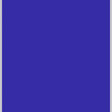
Станки и установки
Сельхозтехника
Производственные линии для разных сфер
промышленности
Холодильные агрегаты, компрессоры, ЦХМ
Оборудование для прочистки труб, котлов,
теплообменников, скважин
Металлообрабатывающее оборудование
Сварочные аппараты
Лабораторное оборудование, измерительные
приборы
Медицинское оборудование
Пищевое оборудование
Строительное оборудование, инструмент
Транспорт, спецтехника, навесное оборудование
Вагончики и бытовки
Грузоподъемное оборудование
Литиевые аккумуляторы
Торговое оборудование: весы, принтеры этикеток
Электрооборудование: преобразователи частоты,
кабель
Перекись водорода 37%
Спецодежда
Прайс-лист