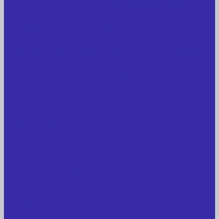
Лабораторное оборудование, измерительные
приборы
Медицинское оборудование
Пищевое оборудование
Строительное оборудование, инструмент
Транспорт, спецтехника, навесное оборудование
Вагончики и бытовки
Грузоподъемное оборудование
Литиевые аккумуляторы
Торговое оборудование: весы, принтеры этикеток
Электрооборудование: преобразователи частоты,
кабель
Перекись водорода 37%
Спецодежда
Прайс-лист
Услуги
Доставка
Прокат оборудования
Новые поступления
Компания
Новые поступления
Новости
Интересные предложения