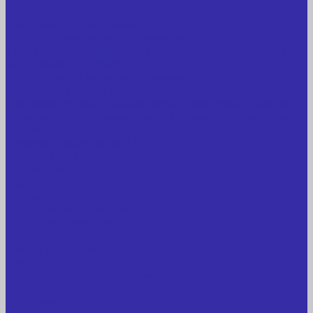
Медицинское оборудование
Пищевое оборудование
Строительное оборудование, инструмент
Транспорт, спецтехника, навесное оборудование
Вагончики и бытовки
Грузоподъемное оборудование
Литиевые аккумуляторы
Торговое оборудование: весы, принтеры этикеток
Электрооборудование: преобразователи частоты,
кабель
Перекись водорода 37%
Спецодежда
Прайс-лист
Услуги
Доставка
Прокат оборудования
Новые поступления
Компания
Новые поступления
Новости
Интересные предложения
Статьи
Вакансии