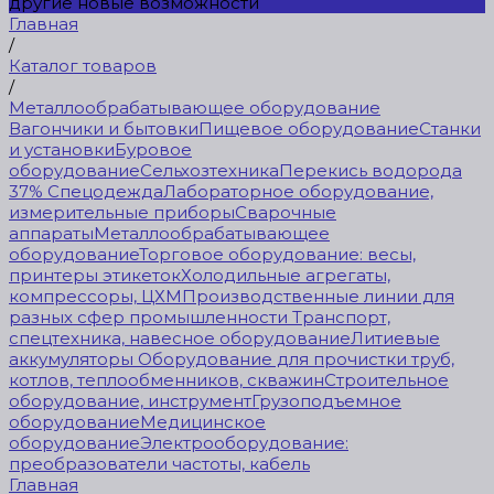
другие новые возможности
Главная
/
Каталог товаров
/
Металлообрабатывающее оборудование
Вагончики и бытовки
Пищевое оборудование
Станки
и установки
Буровое
оборудование
Сельхозтехника
Перекись водорода
37%
Спецодежда
Лабораторное оборудование,
измерительные приборы
Сварочные
аппараты
Металлообрабатывающее
оборудование
Торговое оборудование: весы,
принтеры этикеток
Холодильные агрегаты,
компрессоры, ЦХМ
Производственные линии для
разных сфер промышленности
Транспорт,
спецтехника, навесное оборудование
Литиевые
аккумуляторы
Оборудование для прочистки труб,
котлов, теплообменников, скважин
Строительное
оборудование, инструмент
Грузоподъемное
оборудование
Медицинское
оборудование
Электрооборудование:
преобразователи частоты, кабель
Главная