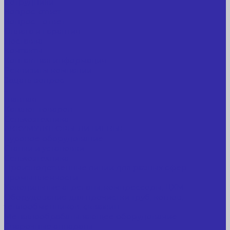
Сотрудники
Вопрос-ответ
Вопрос - ответ
Оплата и гарантия
Доставка
Контакты
Контактная информация
Реквизиты компании
Задать вопрос
...
Главная
Каталог товаров
Сельхозтехника
АККУМУЛЯТОРЫ ЛИТИЕВЫЕ
Буровое оборудование
Станки и установки
Сельхозтехника
Производственные линии для разных сфер
промышленности
Холодильные агрегаты, компрессоры, ЦХМ
Оборудование для прочистки труб, котлов,
теплообменников, скважин
Металлообрабатывающее оборудование
Сварочные аппараты