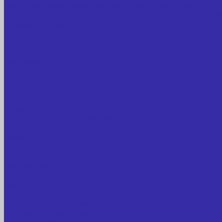
Торговое оборудование: весы, принтеры этикеток
Электрооборудование: преобразователи частоты, каб
Перекись водорода 37%
Спецодежда
Прайс-лист
Услуги
Доставка
Прокат оборудования
Новые поступления
Компания
Новые поступления
Новости
Интересные предложения
Статьи
Вакансии
Сотрудники
Вопрос-ответ
Вопрос - ответ
Оплата и гарантия
Доставка
Контакты
Контактная информация
Реквизиты компании