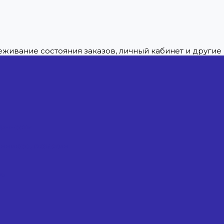
леживание состояния заказов, личный кабинет и други
енности
енников, скважин
ры