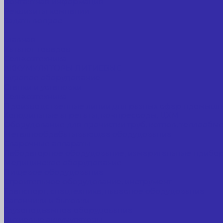
Контактная информация
Реквизиты компании
Задать вопрос
...
Главная
Каталог товаров
Сельхозтехника
АККУМУЛЯТОРЫ ЛИТИЕВЫЕ
Буровое оборудование
Станки и установки
Сельхозтехника
Производственные линии для разных сфер промышл
Холодильные агрегаты, компрессоры, ЦХМ
Оборудование для прочистки труб, котлов, теплообм
Металлообрабатывающее оборудование
Сварочные аппараты
Лабораторное оборудование, измерительные прибо
Медицинское оборудование
Пищевое оборудование
Строительное оборудование, инструмент
Транспорт, спецтехника, навесное оборудование
Вагончики и бытовки
Грузоподъемное оборудование
Литиевые аккумуляторы