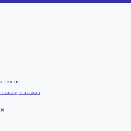
енности
енников, скважин
ры