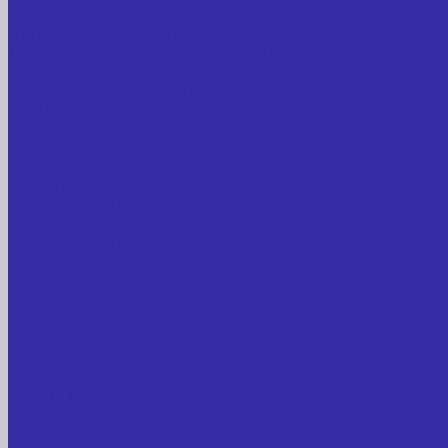
Грузоподъемное оборудование
Литиевые аккумуляторы
Торговое оборудование: весы, принтеры этикеток
Электрооборудование: преобразователи частоты, каб
Перекись водорода 37%
Спецодежда
Прайс-лист
Услуги
Доставка
Прокат оборудования
Новые поступления
Компания
Новые поступления
Новости
Интересные предложения
Статьи
Вакансии
Сотрудники
Вопрос-ответ
Вопрос - ответ
Оплата и гарантия
Доставка
Контакты