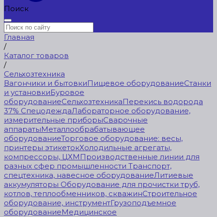
Поиск
Главная
/
Каталог товаров
/
Сельхозтехника
Вагончики и бытовки
Пищевое оборудование
Станки
и установки
Буровое
оборудование
Сельхозтехника
Перекись водорода
37%
Спецодежда
Лабораторное оборудование,
измерительные приборы
Сварочные
аппараты
Металлообрабатывающее
оборудование
Торговое оборудование: весы,
принтеры этикеток
Холодильные агрегаты,
компрессоры, ЦХМ
Производственные линии для
разных сфер промышленности
Транспорт,
спецтехника, навесное оборудование
Литиевые
аккумуляторы
Оборудование для прочистки труб,
котлов, теплообменников, скважин
Строительное
оборудование, инструмент
Грузоподъемное
оборудование
Медицинское