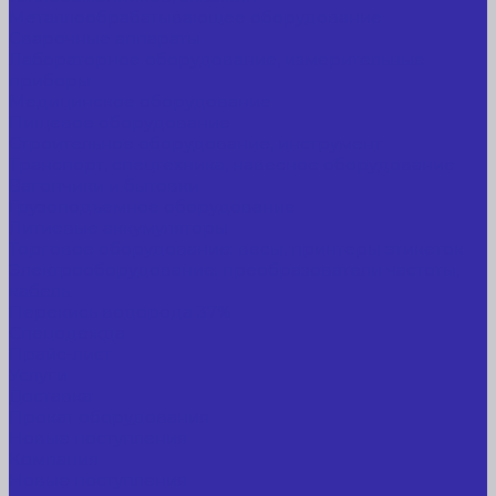
Металлообрабатывающее оборудование
Сварочные аппараты
Лабораторное оборудование, измерительные
приборы
Медицинское оборудование
Пищевое оборудование
Строительное оборудование, инструмент
Транспорт, спецтехника, навесное оборудование
Вагончики и бытовки
Грузоподъемное оборудование
Литиевые аккумуляторы
Торговое оборудование: весы, принтеры этикеток
Электрооборудование: преобразователи частоты,
кабель
Перекись водорода 37%
Спецодежда
Прайс-лист
Услуги
Доставка
Прокат оборудования
Новые поступления
Компания
Новые поступления