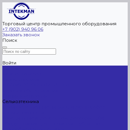
Торговый центр промышленного оборудования
+7 (902) 940 96 06
Заказать звонок
Поиск
Войти
Главная
Каталог товаров
Сельхозтехника
АККУМУЛЯТОРЫ ЛИТИЕВЫЕ
Буровое оборудование
Станки и установки
Сельхозтехника
Производственные линии для разных сфер
промышленности
Холодильные агрегаты, компрессоры, ЦХМ
Оборудование для прочистки труб, котлов,
теплообменников, скважин