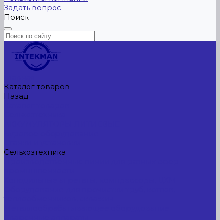
Задать вопрос
Поиск
Главная
Каталог товаров
Назад
Каталог товаров
Сельхозтехника
АККУМУЛЯТОРЫ ЛИТИЕВЫЕ
Буровое оборудование
Станки и установки
Сельхозтехника
Производственные линии для разных сфер
промышленности
Холодильные агрегаты, компрессоры, ЦХМ
Оборудование для прочистки труб, котлов,
теплообменников, скважин
Металлообрабатывающее оборудование
Сварочные аппараты