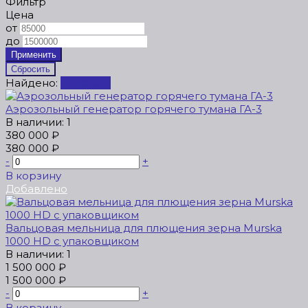
Фильтр
Цена
от
до
Найдено:
Показать
Аэрозольный генератор горячего тумана ГА-3
В наличии: 1
380 000 ₽
380 000 ₽
-
+
В корзину
Добавлено
Вальцовая мельница для плющения зерна Murska
1000 HD с упаковщиком
В наличии: 1
1 500 000 ₽
1 500 000 ₽
-
+
В корзину