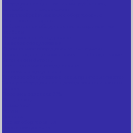
Оборудование для прочистки труб, котлов,
теплообменников, скважин
Металлообрабатывающее оборудование
Сварочные аппараты
Лабораторное оборудование, измерительные
приборы
Медицинское оборудование
Пищевое оборудование
Строительное оборудование, инструмент
Транспорт, спецтехника, навесное оборудование
Вагончики и бытовки
Грузоподъемное оборудование
Литиевые аккумуляторы
Торговое оборудование: весы, принтеры этикеток
Электрооборудование: преобразователи частоты,
кабель
Перекись водорода 37%
Спецодежда
Прайс-лист
Услуги
Доставка
Прокат оборудования
Новые поступления