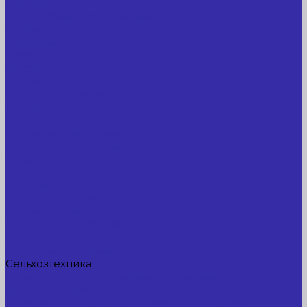
Новости
Интересные предложения
Статьи
Вакансии
Сотрудники
Вопрос-ответ
Вопрос - ответ
Оплата и гарантия
Доставка
Контакты
Контактная информация
Реквизиты компании
Задать вопрос
...
Главная
Каталог товаров
Сельхозтехника
АККУМУЛЯТОРЫ ЛИТИЕВЫЕ
Буровое оборудование
Станки и установки
Сельхозтехника
Производственные линии для разных сфер
промышленности
Холодильные агрегаты, компрессоры, ЦХМ