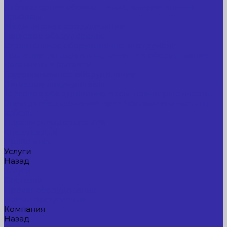
Лабораторное оборудование, измерительные
приборы
Медицинское оборудование
Пищевое оборудование
Строительное оборудование, инструмент
Транспорт, спецтехника, навесное оборудование
Вагончики и бытовки
Грузоподъемное оборудование
Литиевые аккумуляторы
Торговое оборудование: весы, принтеры этикеток
Электрооборудование: преобразователи частоты,
кабель
Перекись водорода 37%
Спецодежда
Прайс-лист
Услуги
Назад
Услуги
Доставка
Прокат оборудования
Новые поступления
Компания
Назад