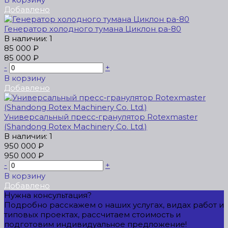
Добавлено
Генератор холодного тумана Циклон ра-80
В наличии: 1
85 000 ₽
85 000 ₽
-
+
В корзину
Добавлено
Универсальный пресс‑гранулятор Rotexmaster
(Shandong Rotex Machinery Co. Ltd.)
В наличии: 1
950 000 ₽
950 000 ₽
-
+
В корзину
Добавлено
Нужна консультация?
Подробно расскажем о наших услугах, видах работ и
типовых проектах, рассчитаем стоимость и
подготовим индивидуальное предложение!