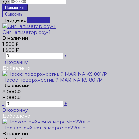
до
Найдено:
Показать
Сигнализатор соу-1
В наличии
1 500 ₽
1 500 ₽
-
+
В корзину
Добавлено
Насос поверхностный MARINA KS 801/P
В наличии: 1
8 000 ₽
8 000 ₽
-
+
В корзину
Добавлено
Пескоструйная камера sbc220f-e
В наличии: 1