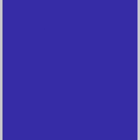
Медицинское оборудование
Пищевое оборудование
Строительное оборудование, инструмент
Транспорт, спецтехника, навесное оборудование
Вагончики и бытовки
Грузоподъемное оборудование
Литиевые аккумуляторы
Торговое оборудование: весы, принтеры этикеток
Электрооборудование: преобразователи частоты,
кабель
Перекись водорода 37%
Спецодежда
Прайс-лист
Услуги
Доставка
Прокат оборудования
Новые поступления
Компания
Новые поступления
Новости
Интересные предложения
Статьи
Вакансии