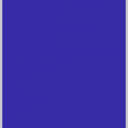
Лабораторное оборудование, измерительные
приборы
Медицинское оборудование
Пищевое оборудование
Строительное оборудование, инструмент
Транспорт, спецтехника, навесное оборудование
Вагончики и бытовки
Грузоподъемное оборудование
Литиевые аккумуляторы
Торговое оборудование: весы, принтеры этикеток
Электрооборудование: преобразователи частоты,
кабель
Перекись водорода 37%
Спецодежда
Прайс-лист
Услуги
Доставка
Прокат оборудования
Новые поступления
Компания
Новые поступления
Новости
Интересные предложения