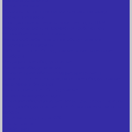
Станки и установки
Сельхозтехника
Производственные линии для разных сфер
промышленности
Холодильные агрегаты, компрессоры, ЦХМ
Оборудование для прочистки труб, котлов,
теплообменников, скважин
Металлообрабатывающее оборудование
Сварочные аппараты
Лабораторное оборудование, измерительные
приборы
Медицинское оборудование
Пищевое оборудование
Строительное оборудование, инструмент
Транспорт, спецтехника, навесное оборудование
Вагончики и бытовки
Грузоподъемное оборудование
Литиевые аккумуляторы
Торговое оборудование: весы, принтеры этикеток
Электрооборудование: преобразователи частоты,
кабель
Перекись водорода 37%
Спецодежда
Прайс-лист