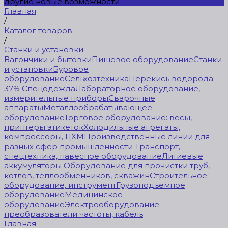
другие новые возможности
Главная
/
Каталог товаров
/
Станки и установки
Вагончики и бытовки
Пищевое оборудование
Станки
и установки
Буровое
оборудование
Сельхозтехника
Перекись водорода
37%
Спецодежда
Лабораторное оборудование,
измерительные приборы
Сварочные
аппараты
Металлообрабатывающее
оборудование
Торговое оборудование: весы,
принтеры этикеток
Холодильные агрегаты,
компрессоры, ЦХМ
Производственные линии для
разных сфер промышленности
Транспорт,
спецтехника, навесное оборудование
Литиевые
аккумуляторы
Оборудование для прочистки труб,
котлов, теплообменников, скважин
Строительное
оборудование, инструмент
Грузоподъемное
оборудование
Медицинское
оборудование
Электрооборудование:
преобразователи частоты, кабель
Главная