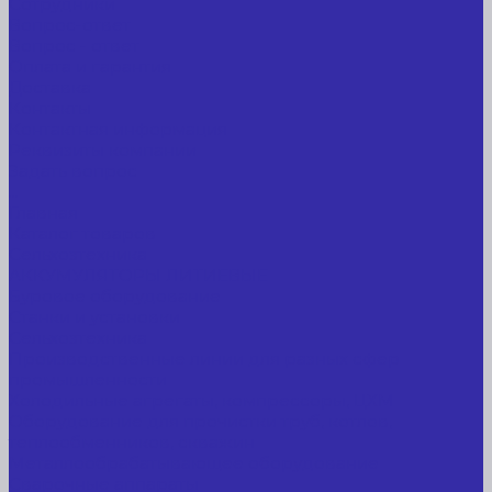
Сотрудники
Вопрос-ответ
Вопрос - ответ
Оплата и гарантия
Доставка
Контакты
Контактная информация
Реквизиты компании
Задать вопрос
...
Главная
Каталог товаров
Сельхозтехника
АККУМУЛЯТОРЫ ЛИТИЕВЫЕ
Буровое оборудование
Станки и установки
Сельхозтехника
Производственные линии для разных сфер
промышленности
Холодильные агрегаты, компрессоры, ЦХМ
Оборудование для прочистки труб, котлов,
теплообменников, скважин
Металлообрабатывающее оборудование
Сварочные аппараты