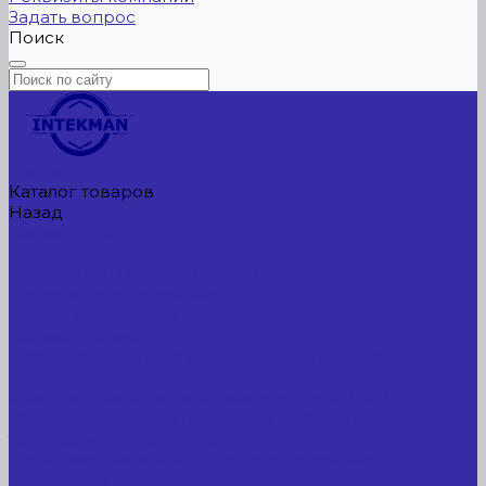
Задать вопрос
Поиск
Главная
Каталог товаров
Назад
Каталог товаров
Сельхозтехника
АККУМУЛЯТОРЫ ЛИТИЕВЫЕ
Буровое оборудование
Станки и установки
Сельхозтехника
Производственные линии для разных сфер
промышленности
Холодильные агрегаты, компрессоры, ЦХМ
Оборудование для прочистки труб, котлов,
теплообменников, скважин
Металлообрабатывающее оборудование
Сварочные аппараты