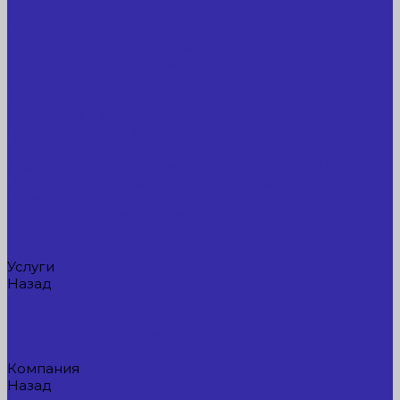
Лабораторное оборудование, измерительные
приборы
Медицинское оборудование
Пищевое оборудование
Строительное оборудование, инструмент
Транспорт, спецтехника, навесное оборудование
Вагончики и бытовки
Грузоподъемное оборудование
Литиевые аккумуляторы
Торговое оборудование: весы, принтеры этикеток
Электрооборудование: преобразователи частоты,
кабель
Перекись водорода 37%
Спецодежда
Прайс-лист
Услуги
Назад
Услуги
Доставка
Прокат оборудования
Новые поступления
Компания
Назад