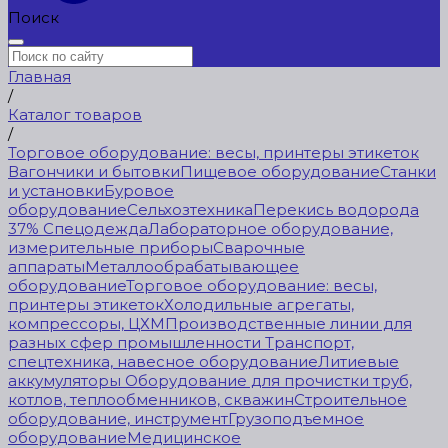
Поиск
Главная
/
Каталог товаров
/
Торговое оборудование: весы, принтеры этикеток
Вагончики и бытовки
Пищевое оборудование
Станки
и установки
Буровое
оборудование
Сельхозтехника
Перекись водорода
37%
Спецодежда
Лабораторное оборудование,
измерительные приборы
Сварочные
аппараты
Металлообрабатывающее
оборудование
Торговое оборудование: весы,
принтеры этикеток
Холодильные агрегаты,
компрессоры, ЦХМ
Производственные линии для
разных сфер промышленности
Транспорт,
спецтехника, навесное оборудование
Литиевые
аккумуляторы
Оборудование для прочистки труб,
котлов, теплообменников, скважин
Строительное
оборудование, инструмент
Грузоподъемное
оборудование
Медицинское