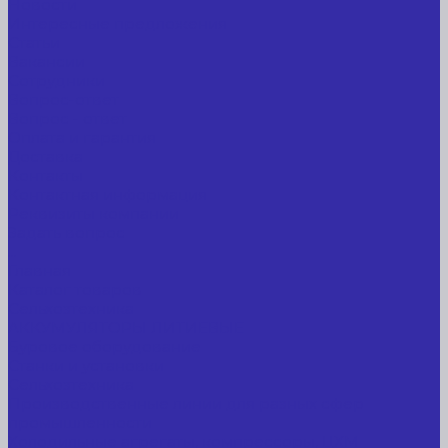
Новости
Интересные предложения
Статьи
Вакансии
Сотрудники
Вопрос-ответ
Вопрос - ответ
Оплата и гарантия
Доставка
Контакты
Контактная информация
Реквизиты компании
Задать вопрос
...
Главная
Каталог товаров
Сельхозтехника
АККУМУЛЯТОРЫ ЛИТИЕВЫЕ
Буровое оборудование
Станки и установки
Сельхозтехника
Производственные линии для разных сфер
промышленности
Холодильные агрегаты, компрессоры, ЦХМ