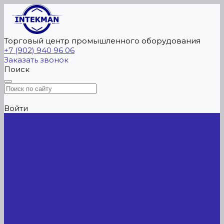
Торговый центр промышленного оборудования
+7 (902) 940 96 06
Заказать звонок
Поиск
Войти
Главная
Каталог товаров
Сельхозтехника
АККУМУЛЯТОРЫ ЛИТИЕВЫЕ
Буровое оборудование
Станки и установки
Сельхозтехника
Производственные линии для разных сфер
промышленности
Холодильные агрегаты, компрессоры, ЦХМ
Оборудование для прочистки труб, котлов,
теплообменников, скважин