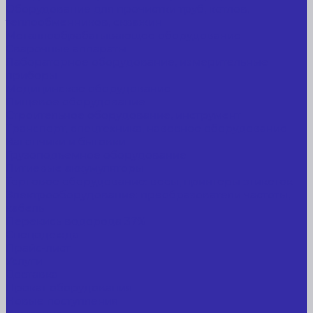
Оборудование для прочистки труб, котлов,
теплообменников, скважин
Металлообрабатывающее оборудование
Сварочные аппараты
Лабораторное оборудование, измерительные
приборы
Медицинское оборудование
Пищевое оборудование
Строительное оборудование, инструмент
Транспорт, спецтехника, навесное оборудование
Вагончики и бытовки
Грузоподъемное оборудование
Литиевые аккумуляторы
Торговое оборудование: весы, принтеры этикеток
Электрооборудование: преобразователи частоты,
кабель
Перекись водорода 37%
Спецодежда
Прайс-лист
Услуги
Доставка
Прокат оборудования
Новые поступления