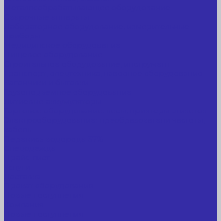
Металлообрабатывающее оборудование
Сварочные аппараты
Лабораторное оборудование, измерительные
приборы
Медицинское оборудование
Пищевое оборудование
Строительное оборудование, инструмент
Транспорт, спецтехника, навесное оборудование
Вагончики и бытовки
Грузоподъемное оборудование
Литиевые аккумуляторы
Торговое оборудование: весы, принтеры этикеток
Электрооборудование: преобразователи частоты,
кабель
Перекись водорода 37%
Спецодежда
Прайс-лист
Услуги
Доставка
Прокат оборудования
Новые поступления
Компания
Новые поступления