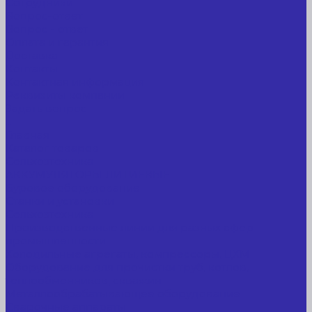
Сотрудники
Вопрос-ответ
Вопрос - ответ
Оплата и гарантия
Доставка
Контакты
Контактная информация
Реквизиты компании
Задать вопрос
...
Главная
Каталог товаров
Сельхозтехника
АККУМУЛЯТОРЫ ЛИТИЕВЫЕ
Буровое оборудование
Станки и установки
Сельхозтехника
Производственные линии для разных сфер
промышленности
Холодильные агрегаты, компрессоры, ЦХМ
Оборудование для прочистки труб, котлов,
теплообменников, скважин
Металлообрабатывающее оборудование
Сварочные аппараты