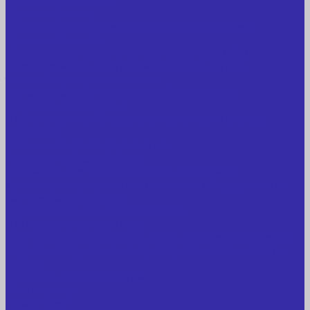
Станки и установки
Сельхозтехника
Производственные линии для разных сфер
промышленности
Холодильные агрегаты, компрессоры, ЦХМ
Оборудование для прочистки труб, котлов,
теплообменников, скважин
Металлообрабатывающее оборудование
Сварочные аппараты
Лабораторное оборудование, измерительные
приборы
Медицинское оборудование
Пищевое оборудование
Строительное оборудование, инструмент
Транспорт, спецтехника, навесное оборудование
Вагончики и бытовки
Грузоподъемное оборудование
Литиевые аккумуляторы
Торговое оборудование: весы, принтеры этикеток
Электрооборудование: преобразователи частоты,
кабель
Перекись водорода 37%
Спецодежда
Прайс-лист