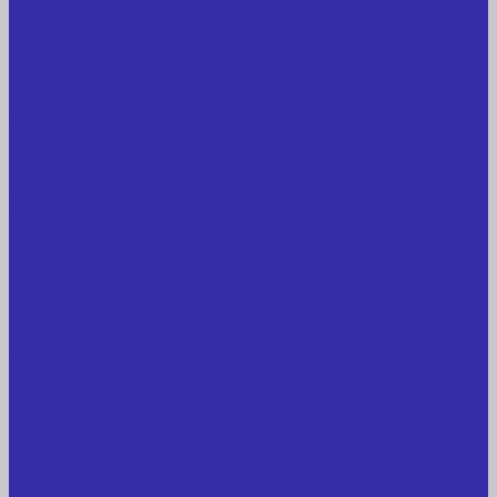
Лабораторное оборудование, измерительные
приборы
Медицинское оборудование
Пищевое оборудование
Строительное оборудование, инструмент
Транспорт, спецтехника, навесное оборудование
Вагончики и бытовки
Грузоподъемное оборудование
Литиевые аккумуляторы
Торговое оборудование: весы, принтеры этикеток
Электрооборудование: преобразователи частоты,
кабель
Перекись водорода 37%
Спецодежда
Прайс-лист
Услуги
Доставка
Прокат оборудования
Новые поступления
Компания
Новые поступления
Новости
Интересные предложения