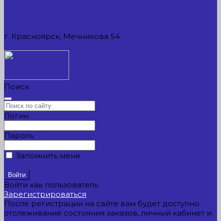
Контактная информация
Реквизиты компании
Задать вопрос
г. Красноярск, Мечникова 54
549954@mail.ru
Поиск
Логин
Пароль
Запомнить меня
Забыли пароль?
Войти как пользователь
Зарегистрироваться
После регистрации на сайте вам будет доступно
отслеживание состояния заказов, личный кабинет и