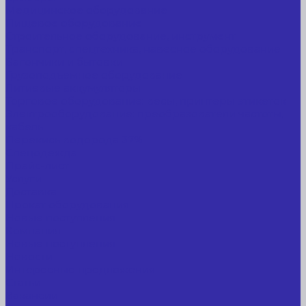
Медицинское оборудование
Пищевое оборудование
Строительное оборудование, инструмент
Транспорт, спецтехника, навесное оборудование
Вагончики и бытовки
Грузоподъемное оборудование
Литиевые аккумуляторы
Торговое оборудование: весы, принтеры этикеток
Электрооборудование: преобразователи частоты,
кабель
Перекись водорода 37%
Спецодежда
Прайс-лист
Услуги
Доставка
Прокат оборудования
Новые поступления
Компания
Новые поступления
Новости
Интересные предложения
Статьи
Вакансии