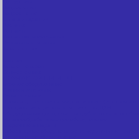
Сотрудники
Вопрос-ответ
Вопрос - ответ
Оплата и гарантия
Доставка
Контакты
Контактная информация
Реквизиты компании
Задать вопрос
...
Главная
Каталог товаров
Сельхозтехника
АККУМУЛЯТОРЫ ЛИТИЕВЫЕ
Буровое оборудование
Станки и установки
Сельхозтехника
Производственные линии для разных сфер промышл
Холодильные агрегаты, компрессоры, ЦХМ
Оборудование для прочистки труб, котлов, теплообм
Металлообрабатывающее оборудование
Сварочные аппараты
Лабораторное оборудование, измерительные прибо
Медицинское оборудование