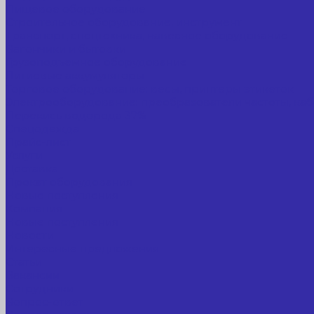
Пищевое оборудование
Строительное оборудование, инструмент
Транспорт, спецтехника, навесное оборудование
Вагончики и бытовки
Грузоподъемное оборудование
Литиевые аккумуляторы
Торговое оборудование: весы, принтеры этикеток
Электрооборудование: преобразователи частоты, каб
Перекись водорода 37%
Спецодежда
Прайс-лист
Услуги
Доставка
Прокат оборудования
Новые поступления
Компания
Новые поступления
Новости
Интересные предложения
Статьи
Вакансии
Сотрудники
Вопрос-ответ