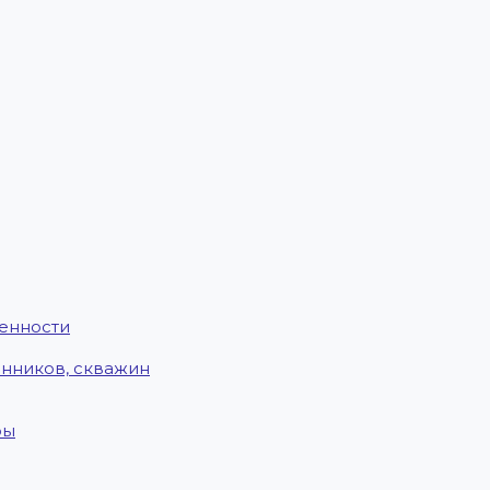
енности
енников, скважин
ры