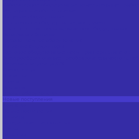
Лабораторное оборудование, измерительные прибо
Медицинское оборудование
Пищевое оборудование
Строительное оборудование, инструмент
Транспорт, спецтехника, навесное оборудование
Вагончики и бытовки
Грузоподъемное оборудование
Литиевые аккумуляторы
Торговое оборудование: весы, принтеры этикеток
Электрооборудование: преобразователи частоты, каб
Перекись водорода 37%
Спецодежда
Прайс-лист
Услуги
Доставка
Прокат оборудования
Новые поступления
Компания
Новые поступления
Новости
Интересные предложения
Статьи
Вакансии