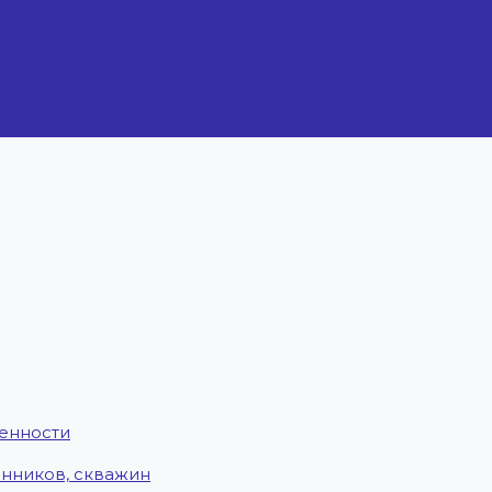
енности
енников, скважин