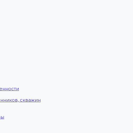
енности
енников, скважин
ры