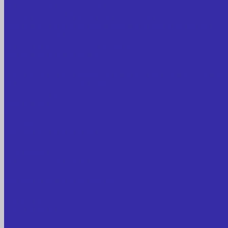
Пищевое оборудование
Строительное оборудование, инструмент
Транспорт, спецтехника, навесное оборудование
Вагончики и бытовки
Грузоподъемное оборудование
Литиевые аккумуляторы
Торговое оборудование: весы, принтеры этикеток
Электрооборудование: преобразователи частоты, каб
Перекись водорода 37%
Спецодежда
Прайс-лист
Услуги
Доставка
Прокат оборудования
Новые поступления
Компания
Новые поступления
Новости
Интересные предложения
Статьи
Вакансии
Сотрудники
Вопрос-ответ