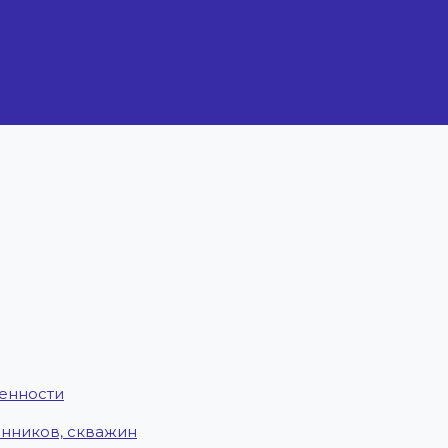
енности
енников, скважин