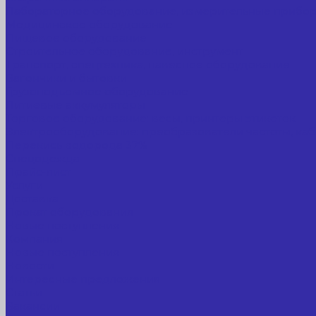
Лабораторное оборудование, измерительные прибо
Медицинское оборудование
Пищевое оборудование
Строительное оборудование, инструмент
Транспорт, спецтехника, навесное оборудование
Вагончики и бытовки
Грузоподъемное оборудование
Литиевые аккумуляторы
Торговое оборудование: весы, принтеры этикеток
Электрооборудование: преобразователи частоты, каб
Перекись водорода 37%
Спецодежда
Прайс-лист
Услуги
Доставка
Прокат оборудования
Новые поступления
Компания
Новые поступления
Новости
Интересные предложения
Статьи
Вакансии