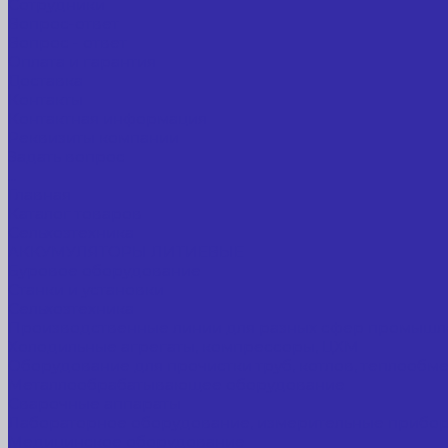
Сотрудники
Вопрос-ответ
Вопрос - ответ
Оплата и гарантия
Доставка
Контакты
Контактная информация
Реквизиты компании
Задать вопрос
...
Главная
Каталог товаров
Сельхозтехника
АККУМУЛЯТОРЫ ЛИТИЕВЫЕ
Буровое оборудование
Станки и установки
Сельхозтехника
Производственные линии для разных сфер промышл
Холодильные агрегаты, компрессоры, ЦХМ
Оборудование для прочистки труб, котлов, теплообм
Металлообрабатывающее оборудование
Сварочные аппараты
Лабораторное оборудование, измерительные прибо
Медицинское оборудование