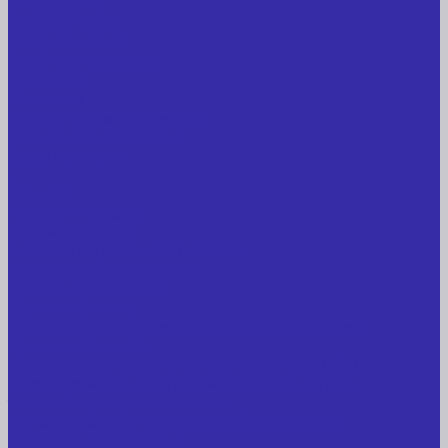
Сотрудники
Вопрос-ответ
Вопрос - ответ
Оплата и гарантия
Доставка
Контакты
Контактная информация
Реквизиты компании
Задать вопрос
...
Главная
Каталог товаров
Сельхозтехника
АККУМУЛЯТОРЫ ЛИТИЕВЫЕ
Буровое оборудование
Станки и установки
Сельхозтехника
Производственные линии для разных сфер
промышленности
Холодильные агрегаты, компрессоры, ЦХМ
Оборудование для прочистки труб, котлов,
теплообменников, скважин
Металлообрабатывающее оборудование
Сварочные аппараты