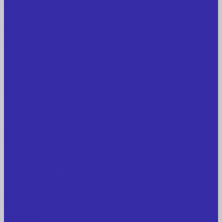
Медицинское оборудование
Пищевое оборудование
Строительное оборудование, инструмент
Транспорт, спецтехника, навесное оборудование
Вагончики и бытовки
Грузоподъемное оборудование
Литиевые аккумуляторы
Торговое оборудование: весы, принтеры этикеток
Электрооборудование: преобразователи частоты,
кабель
Перекись водорода 37%
Спецодежда
Прайс-лист
Услуги
Доставка
Прокат оборудования
Новые поступления
Компания
Новые поступления
Новости
Интересные предложения
Статьи
Вакансии