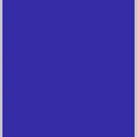
Лабораторное оборудование, измерительные
приборы
Медицинское оборудование
Пищевое оборудование
Строительное оборудование, инструмент
Транспорт, спецтехника, навесное оборудование
Вагончики и бытовки
Грузоподъемное оборудование
Литиевые аккумуляторы
Торговое оборудование: весы, принтеры этикеток
Электрооборудование: преобразователи частоты,
кабель
Перекись водорода 37%
Спецодежда
Прайс-лист
Услуги
Доставка
Прокат оборудования
Новые поступления
Компания
Новые поступления
Новости
Интересные предложения