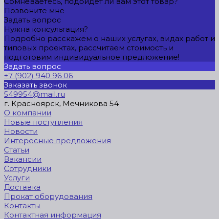
Сомневаетесь, подойдет ли вам этот товар?
Позвоните мне
Задать вопрос
Нужна консультация?
Подробно расскажем о наших услугах, видах работ и
типовых проектах, рассчитаем стоимость и
подготовим индивидуальное предложение!
Задать вопрос
+7 (902) 940 96 06
Заказать звонок
549954@mail.ru
г. Красноярск, Мечникова 54
О компании
Новые поступления
Новости
Интересные предложения
Статьи
Вакансии
Сотрудники
Услуги
Доставка
Прокат оборудования
Контакты
Контактная информация