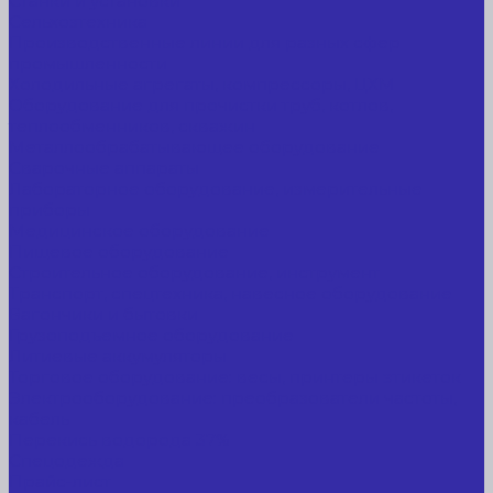
Станки и установки
Сельхозтехника
Производственные линии для разных сфер
промышленности
Холодильные агрегаты, компрессоры, ЦХМ
Оборудование для прочистки труб, котлов,
теплообменников, скважин
Металлообрабатывающее оборудование
Сварочные аппараты
Лабораторное оборудование, измерительные
приборы
Медицинское оборудование
Пищевое оборудование
Строительное оборудование, инструмент
Транспорт, спецтехника, навесное оборудование
Вагончики и бытовки
Грузоподъемное оборудование
Литиевые аккумуляторы
Торговое оборудование: весы, принтеры этикеток
Электрооборудование: преобразователи частоты,
кабель
Перекись водорода 37%
Спецодежда
Прайс-лист