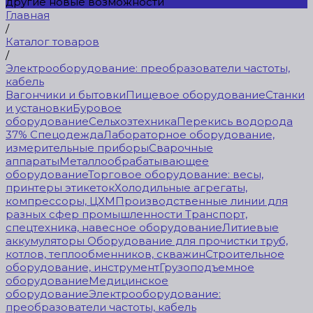
другие новые возможности
Главная
/
Каталог товаров
/
Электрооборудование: преобразователи частоты,
кабель
Вагончики и бытовки
Пищевое оборудование
Станки
и установки
Буровое
оборудование
Сельхозтехника
Перекись водорода
37%
Спецодежда
Лабораторное оборудование,
измерительные приборы
Сварочные
аппараты
Металлообрабатывающее
оборудование
Торговое оборудование: весы,
принтеры этикеток
Холодильные агрегаты,
компрессоры, ЦХМ
Производственные линии для
разных сфер промышленности
Транспорт,
спецтехника, навесное оборудование
Литиевые
аккумуляторы
Оборудование для прочистки труб,
котлов, теплообменников, скважин
Строительное
оборудование, инструмент
Грузоподъемное
оборудование
Медицинское
оборудование
Электрооборудование:
преобразователи частоты, кабель