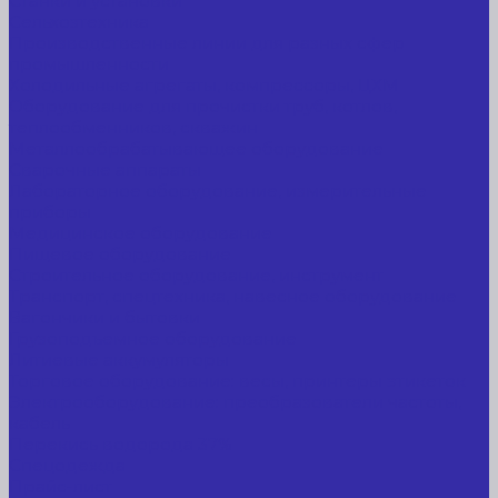
Станки и установки
Сельхозтехника
Производственные линии для разных сфер
промышленности
Холодильные агрегаты, компрессоры, ЦХМ
Оборудование для прочистки труб, котлов,
теплообменников, скважин
Металлообрабатывающее оборудование
Сварочные аппараты
Лабораторное оборудование, измерительные
приборы
Медицинское оборудование
Пищевое оборудование
Строительное оборудование, инструмент
Транспорт, спецтехника, навесное оборудование
Вагончики и бытовки
Грузоподъемное оборудование
Литиевые аккумуляторы
Торговое оборудование: весы, принтеры этикеток
Электрооборудование: преобразователи частоты,
кабель
Перекись водорода 37%
Спецодежда
Прайс-лист