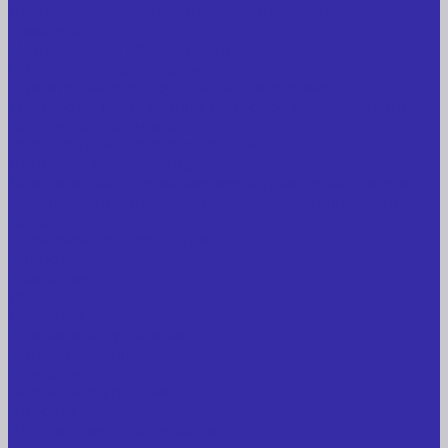
Лабораторное оборудование, измерительные
приборы
Медицинское оборудование
Пищевое оборудование
Строительное оборудование, инструмент
Транспорт, спецтехника, навесное оборудование
Вагончики и бытовки
Грузоподъемное оборудование
Литиевые аккумуляторы
Торговое оборудование: весы, принтеры этикеток
Электрооборудование: преобразователи частоты,
кабель
Перекись водорода 37%
Спецодежда
Прайс-лист
Услуги
Доставка
Прокат оборудования
Новые поступления
Компания
Новые поступления
Новости
Интересные предложения