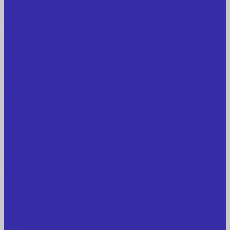
Медицинское оборудование
Пищевое оборудование
Строительное оборудование, инструмент
Транспорт, спецтехника, навесное оборудование
Вагончики и бытовки
Грузоподъемное оборудование
Литиевые аккумуляторы
Торговое оборудование: весы, принтеры этикеток
Электрооборудование: преобразователи частоты,
кабель
Перекись водорода 37%
Спецодежда
Прайс-лист
Услуги
Доставка
Прокат оборудования
Новые поступления
Компания
Новые поступления
Новости
Интересные предложения
Статьи
Вакансии