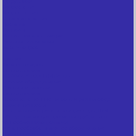
Сотрудники
Вопрос-ответ
Вопрос - ответ
Оплата и гарантия
Доставка
Контакты
Контактная информация
Реквизиты компании
Задать вопрос
...
Главная
Каталог товаров
Сельхозтехника
АККУМУЛЯТОРЫ ЛИТИЕВЫЕ
Буровое оборудование
Станки и установки
Сельхозтехника
Производственные линии для разных сфер
промышленности
Холодильные агрегаты, компрессоры, ЦХМ
Оборудование для прочистки труб, котлов,
теплообменников, скважин
Металлообрабатывающее оборудование
Сварочные аппараты