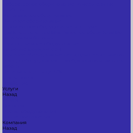
Лабораторное оборудование, измерительные
приборы
Медицинское оборудование
Пищевое оборудование
Строительное оборудование, инструмент
Транспорт, спецтехника, навесное оборудование
Вагончики и бытовки
Грузоподъемное оборудование
Литиевые аккумуляторы
Торговое оборудование: весы, принтеры этикеток
Электрооборудование: преобразователи частоты,
кабель
Перекись водорода 37%
Спецодежда
Прайс-лист
Услуги
Назад
Услуги
Доставка
Прокат оборудования
Новые поступления
Компания
Назад