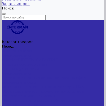
Задать вопрос
Поиск
Главная
Каталог товаров
Назад
Каталог товаров
Сельхозтехника
АККУМУЛЯТОРЫ ЛИТИЕВЫЕ
Буровое оборудование
Станки и установки
Сельхозтехника
Производственные линии для разных сфер
промышленности
Холодильные агрегаты, компрессоры, ЦХМ
Оборудование для прочистки труб, котлов,
теплообменников, скважин
Металлообрабатывающее оборудование
Сварочные аппараты