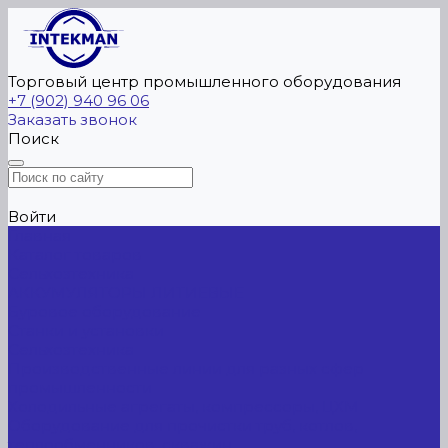
Торговый центр промышленного оборудования
+7 (902) 940 96 06
Заказать звонок
Поиск
Войти
Главная
Каталог товаров
Сельхозтехника
АККУМУЛЯТОРЫ ЛИТИЕВЫЕ
Буровое оборудование
Станки и установки
Сельхозтехника
Производственные линии для разных сфер
промышленности
Холодильные агрегаты, компрессоры, ЦХМ
Оборудование для прочистки труб, котлов,
теплообменников, скважин