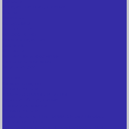
Новости
Интересные предложения
Статьи
Вакансии
Сотрудники
Вопрос-ответ
Вопрос - ответ
Оплата и гарантия
Доставка
Контакты
Контактная информация
Реквизиты компании
Задать вопрос
...
Главная
Каталог товаров
Сельхозтехника
АККУМУЛЯТОРЫ ЛИТИЕВЫЕ
Буровое оборудование
Станки и установки
Сельхозтехника
Производственные линии для разных сфер
промышленности
Холодильные агрегаты, компрессоры, ЦХМ