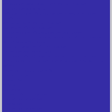
Металлообрабатывающее оборудование
Сварочные аппараты
Лабораторное оборудование, измерительные
приборы
Медицинское оборудование
Пищевое оборудование
Строительное оборудование, инструмент
Транспорт, спецтехника, навесное оборудование
Вагончики и бытовки
Грузоподъемное оборудование
Литиевые аккумуляторы
Торговое оборудование: весы, принтеры этикеток
Электрооборудование: преобразователи частоты,
кабель
Перекись водорода 37%
Спецодежда
Прайс-лист
Услуги
Доставка
Прокат оборудования
Новые поступления
Компания
Новые поступления