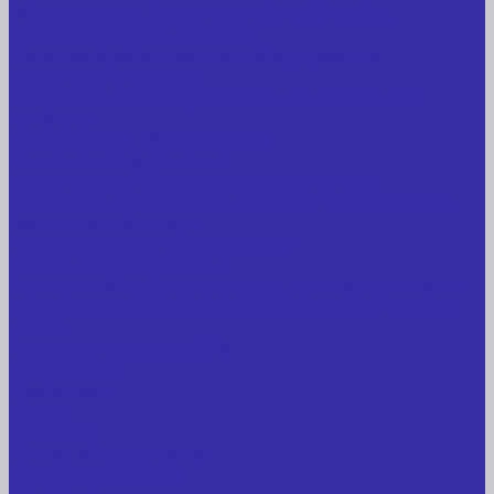
Оборудование для прочистки труб, котлов,
теплообменников, скважин
Металлообрабатывающее оборудование
Сварочные аппараты
Лабораторное оборудование, измерительные
приборы
Медицинское оборудование
Пищевое оборудование
Строительное оборудование, инструмент
Транспорт, спецтехника, навесное оборудование
Вагончики и бытовки
Грузоподъемное оборудование
Литиевые аккумуляторы
Торговое оборудование: весы, принтеры этикеток
Электрооборудование: преобразователи частоты,
кабель
Перекись водорода 37%
Спецодежда
Прайс-лист
Услуги
Доставка
Прокат оборудования
Новые поступления