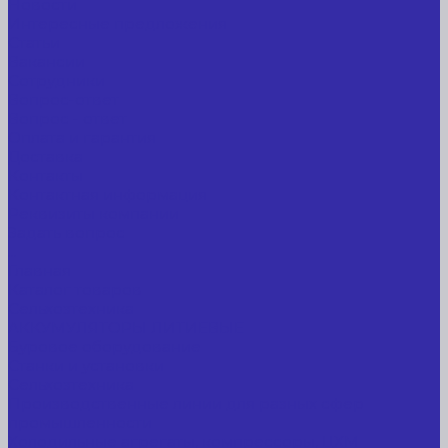
Новости
Интересные предложения
Статьи
Вакансии
Сотрудники
Вопрос-ответ
Вопрос - ответ
Оплата и гарантия
Доставка
Контакты
Контактная информация
Реквизиты компании
Задать вопрос
...
Главная
Каталог товаров
Сельхозтехника
АККУМУЛЯТОРЫ ЛИТИЕВЫЕ
Буровое оборудование
Станки и установки
Сельхозтехника
Производственные линии для разных сфер
промышленности
Холодильные агрегаты, компрессоры, ЦХМ