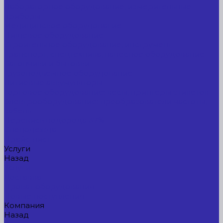
Лабораторное оборудование, измерительные
приборы
Медицинское оборудование
Пищевое оборудование
Строительное оборудование, инструмент
Транспорт, спецтехника, навесное оборудование
Вагончики и бытовки
Грузоподъемное оборудование
Литиевые аккумуляторы
Торговое оборудование: весы, принтеры этикеток
Электрооборудование: преобразователи частоты,
кабель
Перекись водорода 37%
Спецодежда
Прайс-лист
Услуги
Назад
Услуги
Доставка
Прокат оборудования
Новые поступления
Компания
Назад