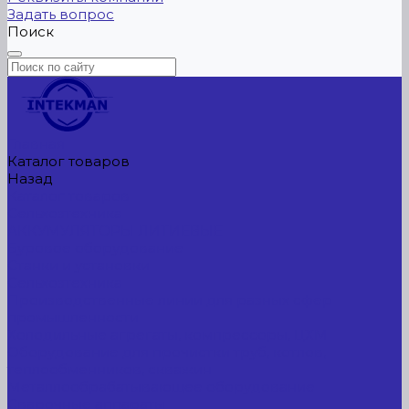
Задать вопрос
Поиск
Главная
Каталог товаров
Назад
Каталог товаров
Сельхозтехника
АККУМУЛЯТОРЫ ЛИТИЕВЫЕ
Буровое оборудование
Станки и установки
Сельхозтехника
Производственные линии для разных сфер
промышленности
Холодильные агрегаты, компрессоры, ЦХМ
Оборудование для прочистки труб, котлов,
теплообменников, скважин
Металлообрабатывающее оборудование
Сварочные аппараты