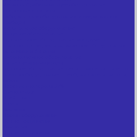
Металлообрабатывающее оборудование
Сварочные аппараты
Лабораторное оборудование, измерительные
приборы
Медицинское оборудование
Пищевое оборудование
Строительное оборудование, инструмент
Транспорт, спецтехника, навесное оборудование
Вагончики и бытовки
Грузоподъемное оборудование
Литиевые аккумуляторы
Торговое оборудование: весы, принтеры этикеток
Электрооборудование: преобразователи частоты,
кабель
Перекись водорода 37%
Спецодежда
Прайс-лист
Услуги
Доставка
Прокат оборудования
Новые поступления
Компания
Новые поступления