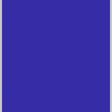
Оборудование для прочистки труб, котлов,
теплообменников, скважин
Металлообрабатывающее оборудование
Сварочные аппараты
Лабораторное оборудование, измерительные
приборы
Медицинское оборудование
Пищевое оборудование
Строительное оборудование, инструмент
Транспорт, спецтехника, навесное оборудование
Вагончики и бытовки
Грузоподъемное оборудование
Литиевые аккумуляторы
Торговое оборудование: весы, принтеры этикеток
Электрооборудование: преобразователи частоты,
кабель
Перекись водорода 37%
Спецодежда
Прайс-лист
Услуги
Доставка
Прокат оборудования
Новые поступления