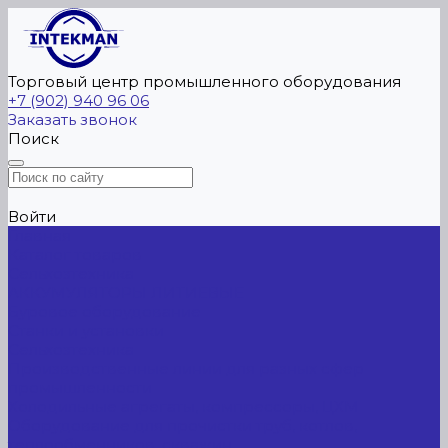
Торговый центр промышленного оборудования
+7 (902) 940 96 06
Заказать звонок
Поиск
Войти
Главная
Каталог товаров
Сельхозтехника
АККУМУЛЯТОРЫ ЛИТИЕВЫЕ
Буровое оборудование
Станки и установки
Сельхозтехника
Производственные линии для разных сфер
промышленности
Холодильные агрегаты, компрессоры, ЦХМ
Оборудование для прочистки труб, котлов,
теплообменников, скважин