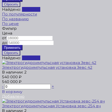
Найдено:
Показать
По популярности
По названию
По цене
Фильтр
Цена
от
до
Найдено:
Показать
Электрогидроимпульсная установка Зевс 42
В наличии: 2
540 000 ₽
540 000 ₽
-
+
В корзину
Добавлено
Электрогидроимпульсная Установка зевс-254 вч
В наличии: 2