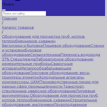
Поиск
Главная
/
Каталог товаров
/
Оборудование для прочистки труб, котлов,
теплообменников, скважин
Вагончики и бытовки
Пищевое оборудование
Станки
и установки
Буровое
оборудование
Сельхозтехника
Перекись водорода
37%
Спецодежда
Лабораторное оборудование,
измерительные приборы
Сварочные
аппараты
Металлообрабатывающее
оборудование
Торговое оборудование: весы,
принтеры этикеток
Холодильные агрегаты,
компрессоры, ЦХМ
Производственные линии для
разных сфер промышленности
Транспорт,
спецтехника, навесное оборудование
Литиевые
аккумуляторы
Оборудование для прочистки труб,
котлов, теплообменников, скважин
Строительное
оборудование, инструмент
Грузоподъемное