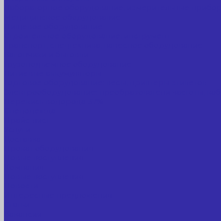
Лабораторное оборудование, измерительные прибо
Медицинское оборудование
Пищевое оборудование
Строительное оборудование, инструмент
Транспорт, спецтехника, навесное оборудование
Вагончики и бытовки
Грузоподъемное оборудование
Литиевые аккумуляторы
Торговое оборудование: весы, принтеры этикеток
Электрооборудование: преобразователи частоты, каб
Перекись водорода 37%
Спецодежда
Прайс-лист
Услуги
Доставка
Прокат оборудования
Новые поступления
Компания
Новые поступления
Новости
Интересные предложения
Статьи
Вакансии