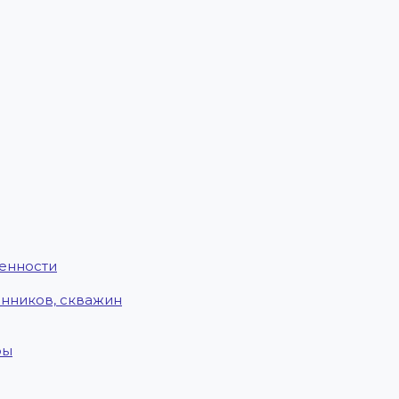
енности
енников, скважин
ры