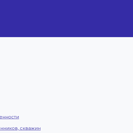
енности
енников, скважин