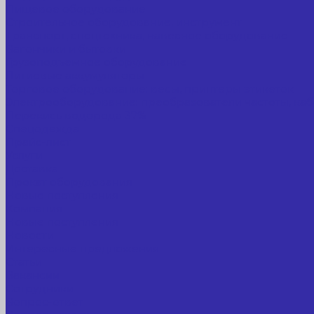
Пищевое оборудование
Строительное оборудование, инструмент
Транспорт, спецтехника, навесное оборудование
Вагончики и бытовки
Грузоподъемное оборудование
Литиевые аккумуляторы
Торговое оборудование: весы, принтеры этикеток
Электрооборудование: преобразователи частоты, каб
Перекись водорода 37%
Спецодежда
Прайс-лист
Услуги
Доставка
Прокат оборудования
Новые поступления
Компания
Новые поступления
Новости
Интересные предложения
Статьи
Вакансии
Сотрудники
Вопрос-ответ