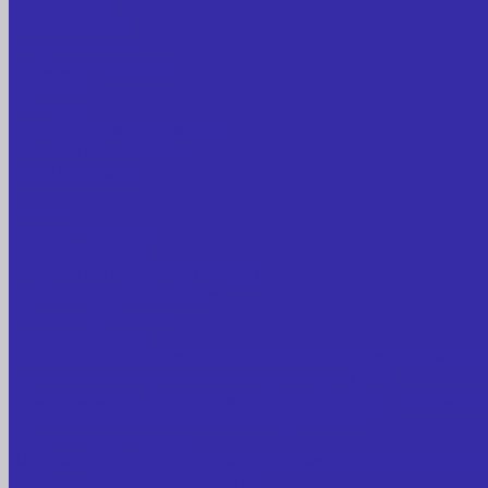
Сотрудники
Вопрос-ответ
Вопрос - ответ
Оплата и гарантия
Доставка
Контакты
Контактная информация
Реквизиты компании
Задать вопрос
...
Главная
Каталог товаров
Сельхозтехника
АККУМУЛЯТОРЫ ЛИТИЕВЫЕ
Буровое оборудование
Станки и установки
Сельхозтехника
Производственные линии для разных сфер промышл
Холодильные агрегаты, компрессоры, ЦХМ
Оборудование для прочистки труб, котлов, теплообм
Металлообрабатывающее оборудование
Сварочные аппараты
Лабораторное оборудование, измерительные прибо
Медицинское оборудование