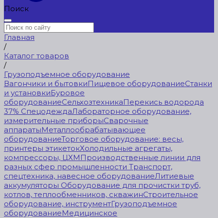
Поиск
Главная
/
Каталог товаров
/
Грузоподъемное оборудование
Вагончики и бытовки
Пищевое оборудование
Станки
и установки
Буровое
оборудование
Сельхозтехника
Перекись водорода
37%
Спецодежда
Лабораторное оборудование,
измерительные приборы
Сварочные
аппараты
Металлообрабатывающее
оборудование
Торговое оборудование: весы,
принтеры этикеток
Холодильные агрегаты,
компрессоры, ЦХМ
Производственные линии для
разных сфер промышленности
Транспорт,
спецтехника, навесное оборудование
Литиевые
аккумуляторы
Оборудование для прочистки труб,
котлов, теплообменников, скважин
Строительное
оборудование, инструмент
Грузоподъемное
оборудование
Медицинское