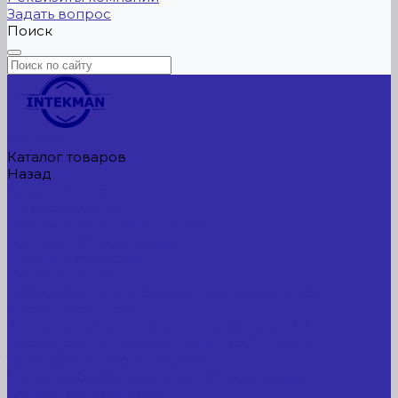
Задать вопрос
Поиск
Главная
Каталог товаров
Назад
Каталог товаров
Сельхозтехника
АККУМУЛЯТОРЫ ЛИТИЕВЫЕ
Буровое оборудование
Станки и установки
Сельхозтехника
Производственные линии для разных сфер
промышленности
Холодильные агрегаты, компрессоры, ЦХМ
Оборудование для прочистки труб, котлов,
теплообменников, скважин
Металлообрабатывающее оборудование
Сварочные аппараты