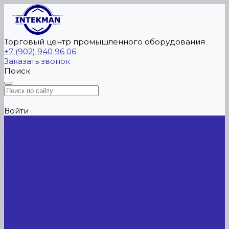
Торговый центр промышленного оборудования
+7 (902) 940 96 06
Заказать звонок
Поиск
Войти
Главная
Каталог товаров
Сельхозтехника
АККУМУЛЯТОРЫ ЛИТИЕВЫЕ
Буровое оборудование
Станки и установки
Сельхозтехника
Производственные линии для разных сфер
промышленности
Холодильные агрегаты, компрессоры, ЦХМ
Оборудование для прочистки труб, котлов,
теплообменников, скважин