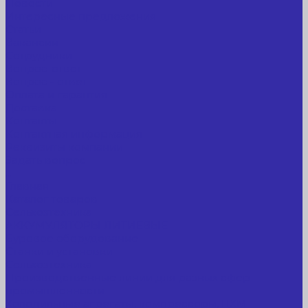
Новости
Интересные предложения
Статьи
Вакансии
Сотрудники
Вопрос-ответ
Вопрос - ответ
Оплата и гарантия
Доставка
Контакты
Контактная информация
Реквизиты компании
Задать вопрос
...
Главная
Каталог товаров
Сельхозтехника
АККУМУЛЯТОРЫ ЛИТИЕВЫЕ
Буровое оборудование
Станки и установки
Сельхозтехника
Производственные линии для разных сфер
промышленности
Холодильные агрегаты, компрессоры, ЦХМ