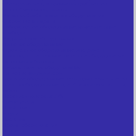
Оборудование для прочистки труб, котлов,
теплообменников, скважин
Металлообрабатывающее оборудование
Сварочные аппараты
Лабораторное оборудование, измерительные
приборы
Медицинское оборудование
Пищевое оборудование
Строительное оборудование, инструмент
Транспорт, спецтехника, навесное оборудование
Вагончики и бытовки
Грузоподъемное оборудование
Литиевые аккумуляторы
Торговое оборудование: весы, принтеры этикеток
Электрооборудование: преобразователи частоты,
кабель
Перекись водорода 37%
Спецодежда
Прайс-лист
Услуги
Доставка
Прокат оборудования
Новые поступления