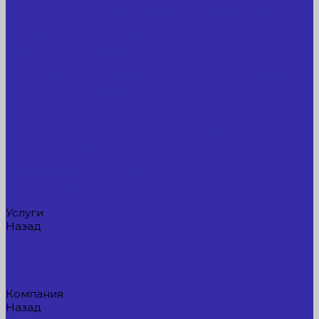
Лабораторное оборудование, измерительные
приборы
Медицинское оборудование
Пищевое оборудование
Строительное оборудование, инструмент
Транспорт, спецтехника, навесное оборудование
Вагончики и бытовки
Грузоподъемное оборудование
Литиевые аккумуляторы
Торговое оборудование: весы, принтеры этикеток
Электрооборудование: преобразователи частоты,
кабель
Перекись водорода 37%
Спецодежда
Прайс-лист
Услуги
Назад
Услуги
Доставка
Прокат оборудования
Новые поступления
Компания
Назад