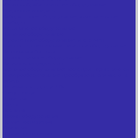
Металлообрабатывающее оборудование
Сварочные аппараты
Лабораторное оборудование, измерительные
приборы
Медицинское оборудование
Пищевое оборудование
Строительное оборудование, инструмент
Транспорт, спецтехника, навесное оборудование
Вагончики и бытовки
Грузоподъемное оборудование
Литиевые аккумуляторы
Торговое оборудование: весы, принтеры этикеток
Электрооборудование: преобразователи частоты,
кабель
Перекись водорода 37%
Спецодежда
Прайс-лист
Услуги
Доставка
Прокат оборудования
Новые поступления
Компания
Новые поступления