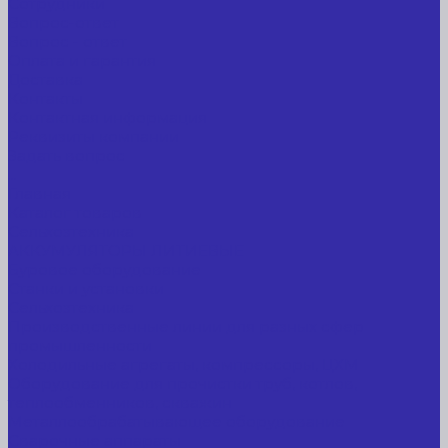
Сотрудники
Вопрос-ответ
Вопрос - ответ
Оплата и гарантия
Доставка
Контакты
Контактная информация
Реквизиты компании
Задать вопрос
...
Главная
Каталог товаров
Сельхозтехника
АККУМУЛЯТОРЫ ЛИТИЕВЫЕ
Буровое оборудование
Станки и установки
Сельхозтехника
Производственные линии для разных сфер
промышленности
Холодильные агрегаты, компрессоры, ЦХМ
Оборудование для прочистки труб, котлов,
теплообменников, скважин
Металлообрабатывающее оборудование
Сварочные аппараты