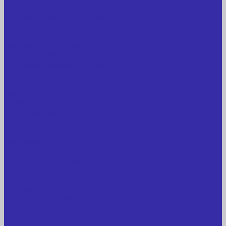
Медицинское оборудование
Пищевое оборудование
Строительное оборудование, инструмент
Транспорт, спецтехника, навесное оборудование
Вагончики и бытовки
Грузоподъемное оборудование
Литиевые аккумуляторы
Торговое оборудование: весы, принтеры этикеток
Электрооборудование: преобразователи частоты,
кабель
Перекись водорода 37%
Спецодежда
Прайс-лист
Услуги
Доставка
Прокат оборудования
Новые поступления
Компания
Новые поступления
Новости
Интересные предложения
Статьи
Вакансии