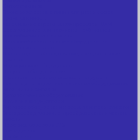
Станки и установки
Сельхозтехника
Производственные линии для разных сфер
промышленности
Холодильные агрегаты, компрессоры, ЦХМ
Оборудование для прочистки труб, котлов,
теплообменников, скважин
Металлообрабатывающее оборудование
Сварочные аппараты
Лабораторное оборудование, измерительные
приборы
Медицинское оборудование
Пищевое оборудование
Строительное оборудование, инструмент
Транспорт, спецтехника, навесное оборудование
Вагончики и бытовки
Грузоподъемное оборудование
Литиевые аккумуляторы
Торговое оборудование: весы, принтеры этикеток
Электрооборудование: преобразователи частоты,
кабель
Перекись водорода 37%
Спецодежда
Прайс-лист