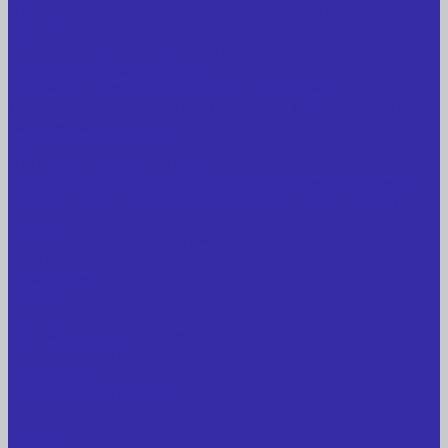
Лабораторное оборудование, измерительные
приборы
Медицинское оборудование
Пищевое оборудование
Строительное оборудование, инструмент
Транспорт, спецтехника, навесное оборудование
Вагончики и бытовки
Грузоподъемное оборудование
Литиевые аккумуляторы
Торговое оборудование: весы, принтеры этикеток
Электрооборудование: преобразователи частоты,
кабель
Перекись водорода 37%
Спецодежда
Прайс-лист
Услуги
Доставка
Прокат оборудования
Новые поступления
Компания
Новые поступления
Новости
Интересные предложения