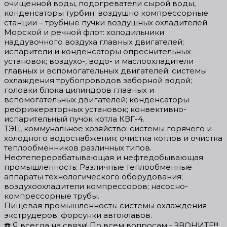
очищенной воды, подогреватели сырой воды,
конденсаторы турбин; воздушно компрессорные
станции – трубные пучки воздушных охладителей.
Морской и речной флот: холодильники
наддувочного воздуха главных двигателей;
испарители и конденсаторы опреснительных
установок; воздухо-, водо- и маслоохладители
главных и вспомогательных двигателей; системы
охлаждения трубопроводов заборной водой;
головки блока цилиндров главных и
вспомогательных двигателей; конденсаторы
рефрижераторных установок; конвективно-
испарительный пучок котла КВГ-4.
ТЭЦ, коммунальное хозяйство: системы горячего и
холодного водоснабжения; очистка котлов и очистка
теплообменников различных типов.
Нефтеперерабатывающая и нефтедобывающая
промышленность: Различные теплообменные
аппараты технологического оборудования;
воздухоохладители компрессоров; насосно-
компрессорные трубы.
Пищевая промышленность: системы охлаждения
экструдеров; форсунки автоклавов.
☎️ Я всегда на связи! По всем вопросам - ЗВОНИТЕ!!!