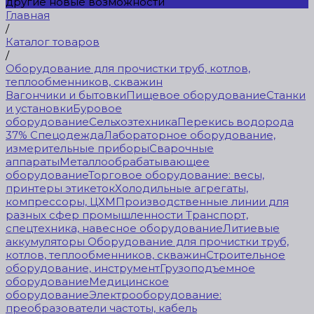
другие новые возможности
Главная
/
Каталог товаров
/
Оборудование для прочистки труб, котлов,
теплообменников, скважин
Вагончики и бытовки
Пищевое оборудование
Станки
и установки
Буровое
оборудование
Сельхозтехника
Перекись водорода
37%
Спецодежда
Лабораторное оборудование,
измерительные приборы
Сварочные
аппараты
Металлообрабатывающее
оборудование
Торговое оборудование: весы,
принтеры этикеток
Холодильные агрегаты,
компрессоры, ЦХМ
Производственные линии для
разных сфер промышленности
Транспорт,
спецтехника, навесное оборудование
Литиевые
аккумуляторы
Оборудование для прочистки труб,
котлов, теплообменников, скважин
Строительное
оборудование, инструмент
Грузоподъемное
оборудование
Медицинское
оборудование
Электрооборудование:
преобразователи частоты, кабель