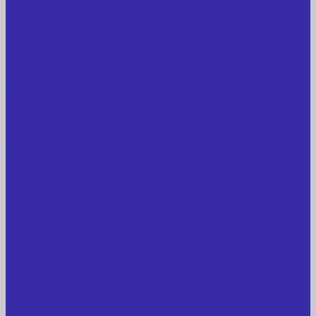
Станки и установки
Сельхозтехника
Производственные линии для разных сфер
промышленности
Холодильные агрегаты, компрессоры, ЦХМ
Оборудование для прочистки труб, котлов,
теплообменников, скважин
Металлообрабатывающее оборудование
Сварочные аппараты
Лабораторное оборудование, измерительные
приборы
Медицинское оборудование
Пищевое оборудование
Строительное оборудование, инструмент
Транспорт, спецтехника, навесное оборудование
Вагончики и бытовки
Грузоподъемное оборудование
Литиевые аккумуляторы
Торговое оборудование: весы, принтеры этикеток
Электрооборудование: преобразователи частоты,
кабель
Перекись водорода 37%
Спецодежда
Прайс-лист