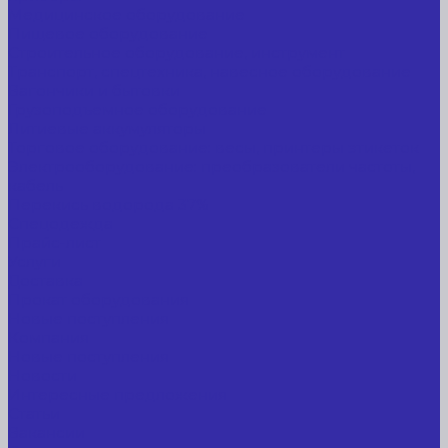
Медицинское оборудование
Пищевое оборудование
Строительное оборудование, инструмент
Транспорт, спецтехника, навесное оборудование
Вагончики и бытовки
Грузоподъемное оборудование
Литиевые аккумуляторы
Торговое оборудование: весы, принтеры этикеток
Электрооборудование: преобразователи частоты,
кабель
Перекись водорода 37%
Спецодежда
Прайс-лист
Услуги
Доставка
Прокат оборудования
Новые поступления
Компания
Новые поступления
Новости
Интересные предложения
Статьи
Вакансии