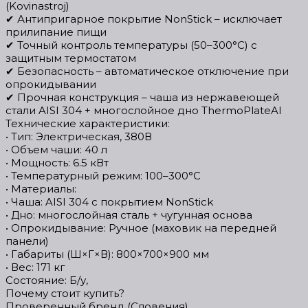
(Kovinastroj)
✔ Антипригарное покрытие NonStick – исключает
прилипание пищи
✔ Точный контроль температуры (50–300°C) с
защитным термостатом
✔ Безопасность – автоматическое отключение при
опрокидывании
✔ Прочная конструкция – чаша из нержавеющей
стали AISI 304 + многослойное дно ThermoPlateAI
Технические характеристики:
• Тип: Электрическая, 380В
• Объем чаши: 40 л
• Мощность: 6.5 кВт
• Температурный режим: 100–300°C
• Материалы:
• Чаша: AISI 304 с покрытием NonStick
• Дно: многослойная сталь + чугунная основа
• Опрокидывание: Ручное (маховик на передней
панели)
• Габариты (Ш×Г×В): 800×700×900 мм
• Вес: 171 кг
Состояние: Б/у,
Почему стоит купить?
Проверенный бренд (Словения)