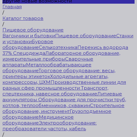
другие новые возможности
Главная
/
Каталог товаров
/
Пищевое оборудование
Вагончики и бытовки
Пищевое оборудование
Станки
и установки
Буровое
оборудование
Сельхозтехника
Перекись водорода
37%
Спецодежда
Лабораторное оборудование,
измерительные приборы
Сварочные
аппараты
Металлообрабатывающее
оборудование
Торговое оборудование: весы,
принтеры этикеток
Холодильные агрегаты,
компрессоры, ЦХМ
Производственные линии для
разных сфер промышленности
Транспорт,
спецтехника, навесное оборудование
Литиевые
аккумуляторы
Оборудование для прочистки труб,
котлов, теплообменников, скважин
Строительное
оборудование, инструмент
Грузоподъемное
оборудование
Медицинское
оборудование
Электрооборудование:
преобразователи частоты, кабель
/