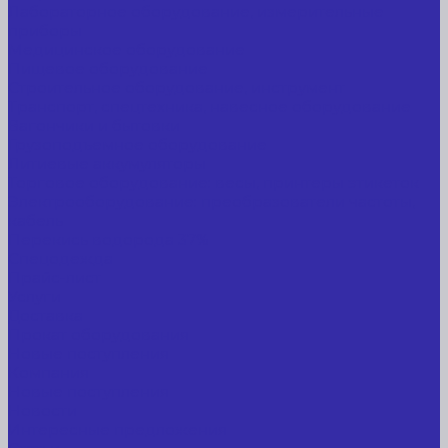
Лабораторное оборудование, измерительные
приборы
Медицинское оборудование
Пищевое оборудование
Строительное оборудование, инструмент
Транспорт, спецтехника, навесное оборудование
Вагончики и бытовки
Грузоподъемное оборудование
Литиевые аккумуляторы
Торговое оборудование: весы, принтеры этикеток
Электрооборудование: преобразователи частоты,
кабель
Перекись водорода 37%
Спецодежда
Прайс-лист
Услуги
Доставка
Прокат оборудования
Новые поступления
Компания
Новые поступления
Новости
Интересные предложения