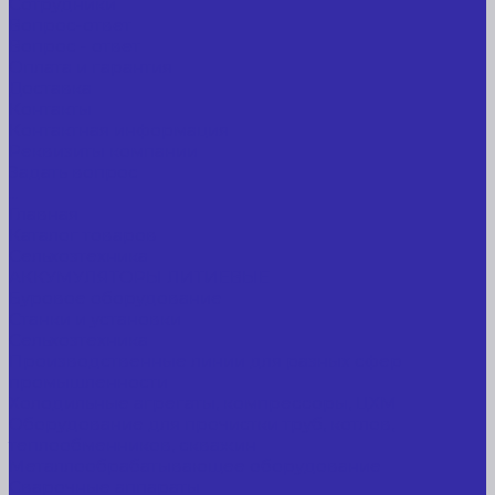
Сотрудники
Вопрос-ответ
Вопрос - ответ
Оплата и гарантия
Доставка
Контакты
Контактная информация
Реквизиты компании
Задать вопрос
...
Главная
Каталог товаров
Сельхозтехника
АККУМУЛЯТОРЫ ЛИТИЕВЫЕ
Буровое оборудование
Станки и установки
Сельхозтехника
Производственные линии для разных сфер
промышленности
Холодильные агрегаты, компрессоры, ЦХМ
Оборудование для прочистки труб, котлов,
теплообменников, скважин
Металлообрабатывающее оборудование
Сварочные аппараты