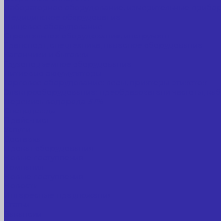
Лабораторное оборудование, измерительные прибо
Медицинское оборудование
Пищевое оборудование
Строительное оборудование, инструмент
Транспорт, спецтехника, навесное оборудование
Вагончики и бытовки
Грузоподъемное оборудование
Литиевые аккумуляторы
Торговое оборудование: весы, принтеры этикеток
Электрооборудование: преобразователи частоты, каб
Перекись водорода 37%
Спецодежда
Прайс-лист
Услуги
Доставка
Прокат оборудования
Новые поступления
Компания
Новые поступления
Новости
Интересные предложения
Статьи
Вакансии