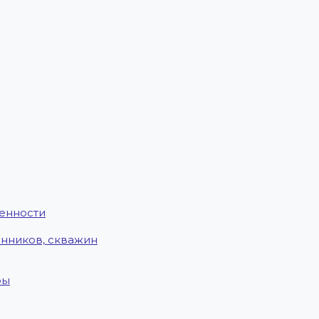
енности
енников, скважин
ры