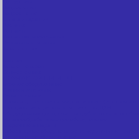
Сотрудники
Вопрос-ответ
Вопрос - ответ
Оплата и гарантия
Доставка
Контакты
Контактная информация
Реквизиты компании
Задать вопрос
...
Главная
Каталог товаров
Сельхозтехника
АККУМУЛЯТОРЫ ЛИТИЕВЫЕ
Буровое оборудование
Станки и установки
Сельхозтехника
Производственные линии для разных сфер промышл
Холодильные агрегаты, компрессоры, ЦХМ
Оборудование для прочистки труб, котлов, теплообм
Металлообрабатывающее оборудование
Сварочные аппараты
Лабораторное оборудование, измерительные прибо
Медицинское оборудование