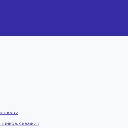
енности
енников, скважин