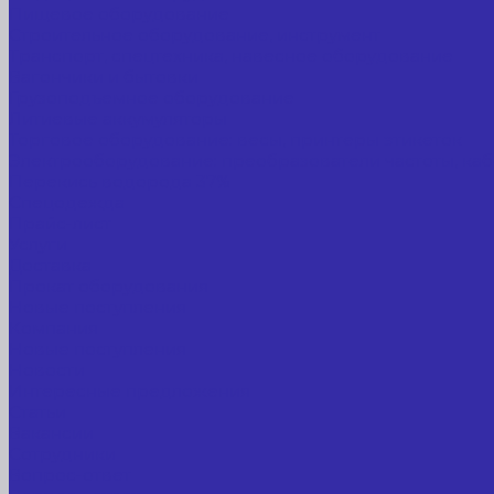
Пищевое оборудование
Строительное оборудование, инструмент
Транспорт, спецтехника, навесное оборудование
Вагончики и бытовки
Грузоподъемное оборудование
Литиевые аккумуляторы
Торговое оборудование: весы, принтеры этикеток
Электрооборудование: преобразователи частоты, каб
Перекись водорода 37%
Спецодежда
Прайс-лист
Услуги
Доставка
Прокат оборудования
Новые поступления
Компания
Новые поступления
Новости
Интересные предложения
Статьи
Вакансии
Сотрудники
Вопрос-ответ