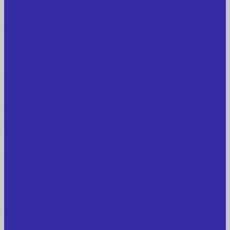
Медицинское оборудование
Пищевое оборудование
Строительное оборудование, инструмент
Транспорт, спецтехника, навесное оборудование
Вагончики и бытовки
Грузоподъемное оборудование
Литиевые аккумуляторы
Торговое оборудование: весы, принтеры этикеток
Электрооборудование: преобразователи частоты,
кабель
Перекись водорода 37%
Спецодежда
Прайс-лист
Услуги
Доставка
Прокат оборудования
Новые поступления
Компания
Новые поступления
Новости
Интересные предложения
Статьи
Вакансии