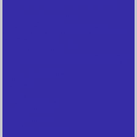
Лабораторное оборудование, измерительные
приборы
Медицинское оборудование
Пищевое оборудование
Строительное оборудование, инструмент
Транспорт, спецтехника, навесное оборудование
Вагончики и бытовки
Грузоподъемное оборудование
Литиевые аккумуляторы
Торговое оборудование: весы, принтеры этикеток
Электрооборудование: преобразователи частоты,
кабель
Перекись водорода 37%
Спецодежда
Прайс-лист
Услуги
Доставка
Прокат оборудования
Новые поступления
Компания
Новые поступления
Новости
Интересные предложения