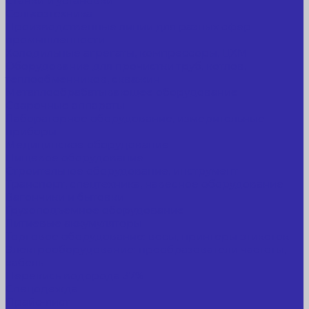
Станки и установки
Сельхозтехника
Производственные линии для разных сфер
промышленности
Холодильные агрегаты, компрессоры, ЦХМ
Оборудование для прочистки труб, котлов,
теплообменников, скважин
Металлообрабатывающее оборудование
Сварочные аппараты
Лабораторное оборудование, измерительные
приборы
Медицинское оборудование
Пищевое оборудование
Строительное оборудование, инструмент
Транспорт, спецтехника, навесное оборудование
Вагончики и бытовки
Грузоподъемное оборудование
Литиевые аккумуляторы
Торговое оборудование: весы, принтеры этикеток
Электрооборудование: преобразователи частоты,
кабель
Перекись водорода 37%
Спецодежда
Прайс-лист