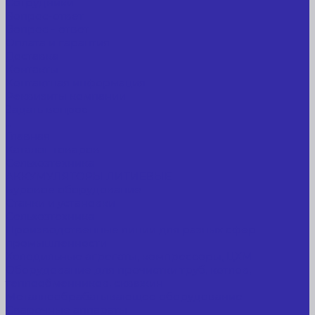
Сотрудники
Вопрос-ответ
Вопрос - ответ
Оплата и гарантия
Доставка
Контакты
Контактная информация
Реквизиты компании
Задать вопрос
...
Главная
Каталог товаров
Сельхозтехника
АККУМУЛЯТОРЫ ЛИТИЕВЫЕ
Буровое оборудование
Станки и установки
Сельхозтехника
Производственные линии для разных сфер
промышленности
Холодильные агрегаты, компрессоры, ЦХМ
Оборудование для прочистки труб, котлов,
теплообменников, скважин
Металлообрабатывающее оборудование
Сварочные аппараты