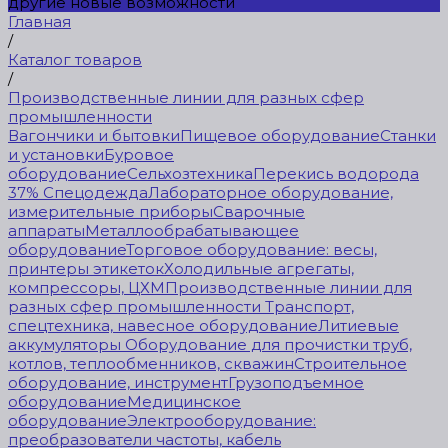
другие новые возможности
Главная
/
Каталог товаров
/
Производственные линии для разных сфер
промышленности
Вагончики и бытовки
Пищевое оборудование
Станки
и установки
Буровое
оборудование
Сельхозтехника
Перекись водорода
37%
Спецодежда
Лабораторное оборудование,
измерительные приборы
Сварочные
аппараты
Металлообрабатывающее
оборудование
Торговое оборудование: весы,
принтеры этикеток
Холодильные агрегаты,
компрессоры, ЦХМ
Производственные линии для
разных сфер промышленности
Транспорт,
спецтехника, навесное оборудование
Литиевые
аккумуляторы
Оборудование для прочистки труб,
котлов, теплообменников, скважин
Строительное
оборудование, инструмент
Грузоподъемное
оборудование
Медицинское
оборудование
Электрооборудование:
преобразователи частоты, кабель