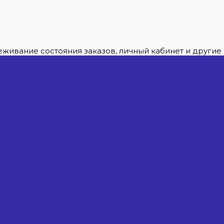
леживание состояния заказов, личный кабинет и други
енности
енников, скважин
ры