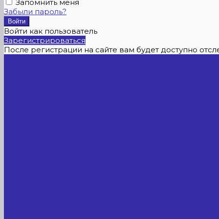
Запомнить меня
Забыли пароль?
Войти как пользователь
Зарегистрироваться
После регистрации на сайте вам будет доступно отс
Главная
Каталог товаров
Сельхозтехника
АККУМУЛЯТОРЫ ЛИТИЕВЫЕ
Буровое оборудование
Станки и установки
Сельхозтехника
Производственные линии для разных сфер промышл
Холодильные агрегаты, компрессоры, ЦХМ
Оборудование для прочистки труб, котлов, теплообм
Металлообрабатывающее оборудование
Сварочные аппараты
Лабораторное оборудование, измерительные прибо
Медицинское оборудование
Пищевое оборудование
Строительное оборудование, инструмент
Транспорт, спецтехника, навесное оборудование
Вагончики и бытовки