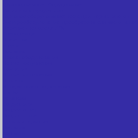
Грузоподъемное оборудование
Литиевые аккумуляторы
Торговое оборудование: весы, принтеры этикеток
Электрооборудование: преобразователи частоты, каб
Перекись водорода 37%
Спецодежда
Прайс-лист
Услуги
Доставка
Прокат оборудования
Новые поступления
Компания
Новые поступления
Новости
Интересные предложения
Статьи
Вакансии
Сотрудники
Вопрос-ответ
Вопрос - ответ
Оплата и гарантия
Доставка
Контакты