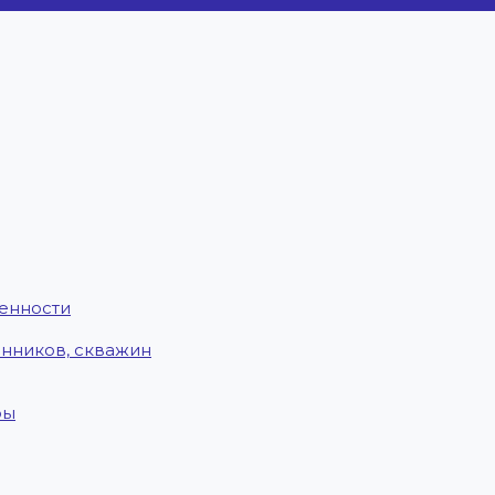
енности
енников, скважин
ры