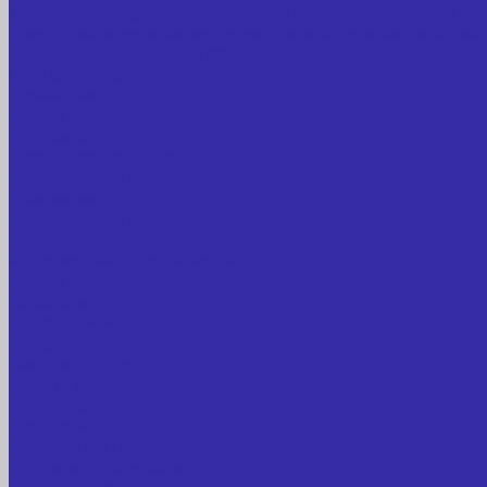
Торговое оборудование: весы, принтеры этикеток
Электрооборудование: преобразователи частоты, каб
Перекись водорода 37%
Спецодежда
Прайс-лист
Услуги
Доставка
Прокат оборудования
Новые поступления
Компания
Новые поступления
Новости
Интересные предложения
Статьи
Вакансии
Сотрудники
Вопрос-ответ
Вопрос - ответ
Оплата и гарантия
Доставка
Контакты
Контактная информация
Реквизиты компании