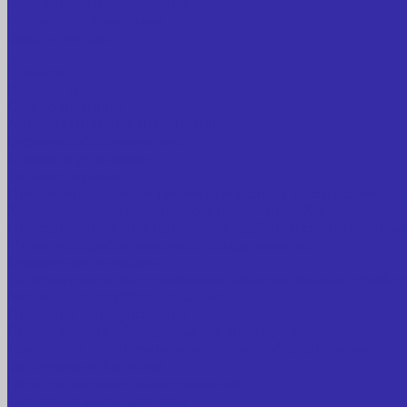
Контактная информация
Реквизиты компании
Задать вопрос
...
Главная
Каталог товаров
Сельхозтехника
АККУМУЛЯТОРЫ ЛИТИЕВЫЕ
Буровое оборудование
Станки и установки
Сельхозтехника
Производственные линии для разных сфер промышл
Холодильные агрегаты, компрессоры, ЦХМ
Оборудование для прочистки труб, котлов, теплообм
Металлообрабатывающее оборудование
Сварочные аппараты
Лабораторное оборудование, измерительные прибо
Медицинское оборудование
Пищевое оборудование
Строительное оборудование, инструмент
Транспорт, спецтехника, навесное оборудование
Вагончики и бытовки
Грузоподъемное оборудование
Литиевые аккумуляторы