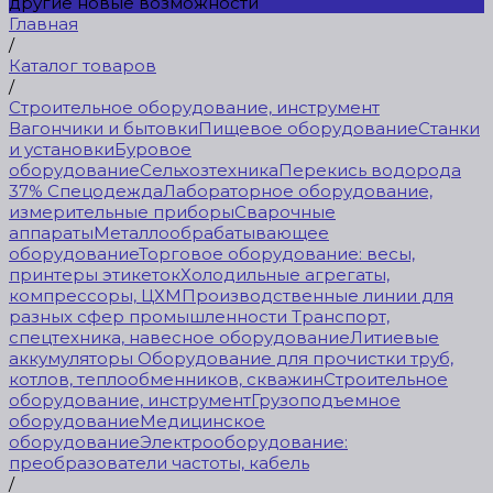
другие новые возможности
Главная
/
Каталог товаров
/
Строительное оборудование, инструмент
Вагончики и бытовки
Пищевое оборудование
Станки
и установки
Буровое
оборудование
Сельхозтехника
Перекись водорода
37%
Спецодежда
Лабораторное оборудование,
измерительные приборы
Сварочные
аппараты
Металлообрабатывающее
оборудование
Торговое оборудование: весы,
принтеры этикеток
Холодильные агрегаты,
компрессоры, ЦХМ
Производственные линии для
разных сфер промышленности
Транспорт,
спецтехника, навесное оборудование
Литиевые
аккумуляторы
Оборудование для прочистки труб,
котлов, теплообменников, скважин
Строительное
оборудование, инструмент
Грузоподъемное
оборудование
Медицинское
оборудование
Электрооборудование:
преобразователи частоты, кабель
/