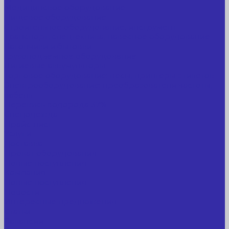
Медицинское оборудование
Пищевое оборудование
Строительное оборудование, инструмент
Транспорт, спецтехника, навесное оборудование
Вагончики и бытовки
Грузоподъемное оборудование
Литиевые аккумуляторы
Торговое оборудование: весы, принтеры этикеток
Электрооборудование: преобразователи частоты,
кабель
Перекись водорода 37%
Спецодежда
Прайс-лист
Услуги
Доставка
Прокат оборудования
Новые поступления
Компания
Новые поступления
Новости
Интересные предложения
Статьи
Вакансии