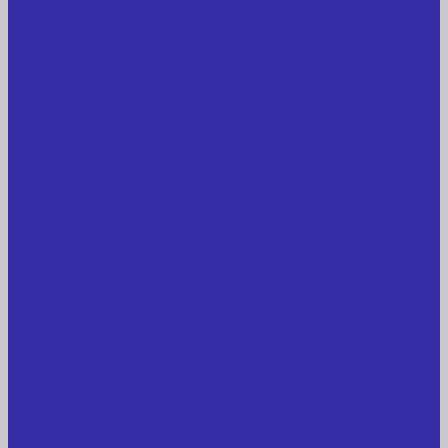
Станки и установки
Сельхозтехника
Производственные линии для разных сфер
промышленности
Холодильные агрегаты, компрессоры, ЦХМ
Оборудование для прочистки труб, котлов,
теплообменников, скважин
Металлообрабатывающее оборудование
Сварочные аппараты
Лабораторное оборудование, измерительные
приборы
Медицинское оборудование
Пищевое оборудование
Строительное оборудование, инструмент
Транспорт, спецтехника, навесное оборудование
Вагончики и бытовки
Грузоподъемное оборудование
Литиевые аккумуляторы
Торговое оборудование: весы, принтеры этикеток
Электрооборудование: преобразователи частоты,
кабель
Перекись водорода 37%
Спецодежда
Прайс-лист