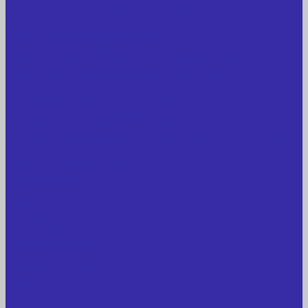
Лабораторное оборудование, измерительные
приборы
Медицинское оборудование
Пищевое оборудование
Строительное оборудование, инструмент
Транспорт, спецтехника, навесное оборудование
Вагончики и бытовки
Грузоподъемное оборудование
Литиевые аккумуляторы
Торговое оборудование: весы, принтеры этикеток
Электрооборудование: преобразователи частоты,
кабель
Перекись водорода 37%
Спецодежда
Прайс-лист
Услуги
Доставка
Прокат оборудования
Новые поступления
Компания
Новые поступления
Новости
Интересные предложения