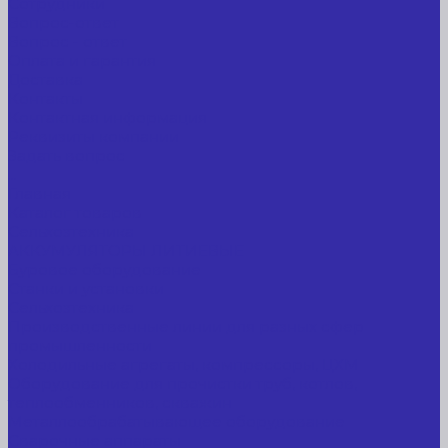
Сотрудники
Вопрос-ответ
Вопрос - ответ
Оплата и гарантия
Доставка
Контакты
Контактная информация
Реквизиты компании
Задать вопрос
...
Главная
Каталог товаров
Сельхозтехника
АККУМУЛЯТОРЫ ЛИТИЕВЫЕ
Буровое оборудование
Станки и установки
Сельхозтехника
Производственные линии для разных сфер
промышленности
Холодильные агрегаты, компрессоры, ЦХМ
Оборудование для прочистки труб, котлов,
теплообменников, скважин
Металлообрабатывающее оборудование
Сварочные аппараты