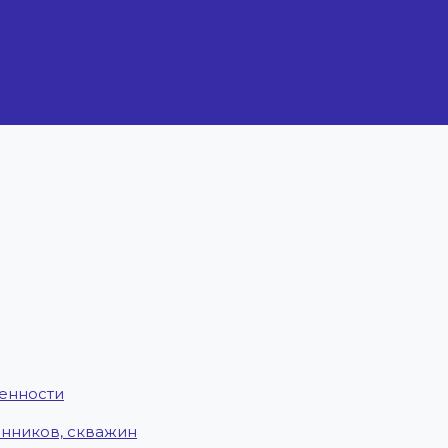
енности
енников, скважин