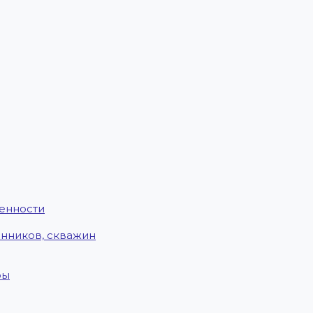
енности
енников, скважин
ры