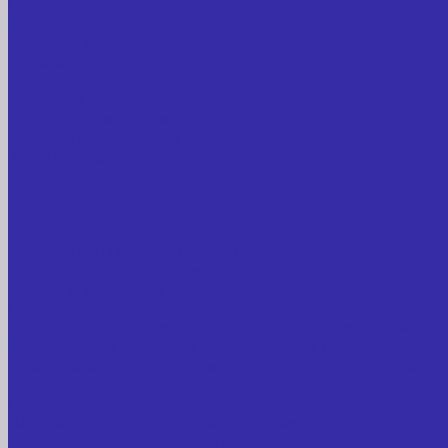
Сотрудники
Вопрос-ответ
Вопрос - ответ
Оплата и гарантия
Доставка
Контакты
Контактная информация
Реквизиты компании
Задать вопрос
...
Главная
Каталог товаров
Сельхозтехника
АККУМУЛЯТОРЫ ЛИТИЕВЫЕ
Буровое оборудование
Станки и установки
Сельхозтехника
Производственные линии для разных сфер промышл
Холодильные агрегаты, компрессоры, ЦХМ
Оборудование для прочистки труб, котлов, теплообм
Металлообрабатывающее оборудование
Сварочные аппараты
Лабораторное оборудование, измерительные прибо
Медицинское оборудование