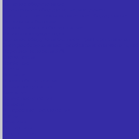
Пищевое оборудование
Строительное оборудование, инструмент
Транспорт, спецтехника, навесное оборудование
Вагончики и бытовки
Грузоподъемное оборудование
Литиевые аккумуляторы
Торговое оборудование: весы, принтеры этикеток
Электрооборудование: преобразователи частоты, каб
Перекись водорода 37%
Спецодежда
Прайс-лист
Услуги
Доставка
Прокат оборудования
Новые поступления
Компания
Новые поступления
Новости
Интересные предложения
Статьи
Вакансии
Сотрудники
Вопрос-ответ