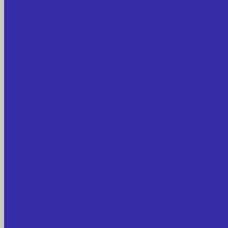
Лабораторное оборудование, измерительные прибо
Медицинское оборудование
Пищевое оборудование
Строительное оборудование, инструмент
Транспорт, спецтехника, навесное оборудование
Вагончики и бытовки
Грузоподъемное оборудование
Литиевые аккумуляторы
Торговое оборудование: весы, принтеры этикеток
Электрооборудование: преобразователи частоты, каб
Перекись водорода 37%
Спецодежда
Прайс-лист
Услуги
Доставка
Прокат оборудования
Новые поступления
Компания
Новые поступления
Новости
Интересные предложения
Статьи
Вакансии