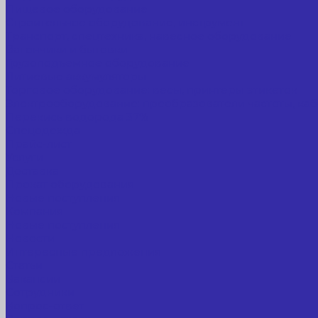
Пищевое оборудование
Строительное оборудование, инструмент
Транспорт, спецтехника, навесное оборудование
Вагончики и бытовки
Грузоподъемное оборудование
Литиевые аккумуляторы
Торговое оборудование: весы, принтеры этикеток
Электрооборудование: преобразователи частоты, каб
Перекись водорода 37%
Спецодежда
Прайс-лист
Услуги
Доставка
Прокат оборудования
Новые поступления
Компания
Новые поступления
Новости
Интересные предложения
Статьи
Вакансии
Сотрудники
Вопрос-ответ