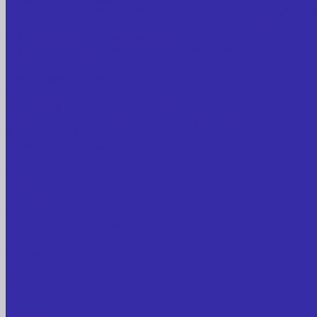
Лабораторное оборудование, измерительные прибо
Медицинское оборудование
Пищевое оборудование
Строительное оборудование, инструмент
Транспорт, спецтехника, навесное оборудование
Вагончики и бытовки
Грузоподъемное оборудование
Литиевые аккумуляторы
Торговое оборудование: весы, принтеры этикеток
Электрооборудование: преобразователи частоты, каб
Перекись водорода 37%
Спецодежда
Прайс-лист
Услуги
Доставка
Прокат оборудования
Новые поступления
Компания
Новые поступления
Новости
Интересные предложения
Статьи
Вакансии