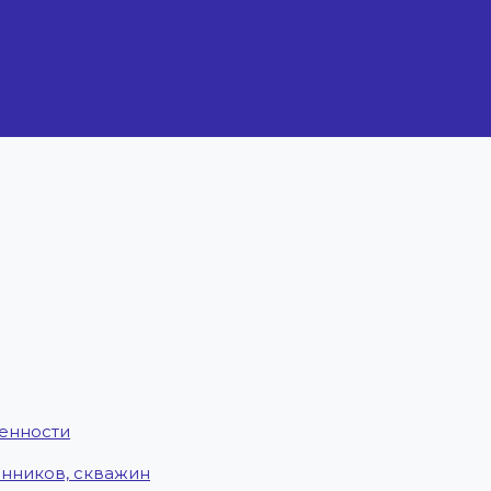
енности
енников, скважин