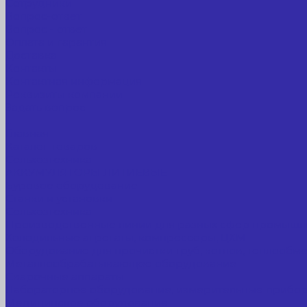
Сотрудники
Вопрос-ответ
Вопрос - ответ
Оплата и гарантия
Доставка
Контакты
Контактная информация
Реквизиты компании
Задать вопрос
...
Главная
Каталог товаров
Сельхозтехника
АККУМУЛЯТОРЫ ЛИТИЕВЫЕ
Буровое оборудование
Станки и установки
Сельхозтехника
Производственные линии для разных сфер промышл
Холодильные агрегаты, компрессоры, ЦХМ
Оборудование для прочистки труб, котлов, теплообм
Металлообрабатывающее оборудование
Сварочные аппараты
Лабораторное оборудование, измерительные прибо
Медицинское оборудование