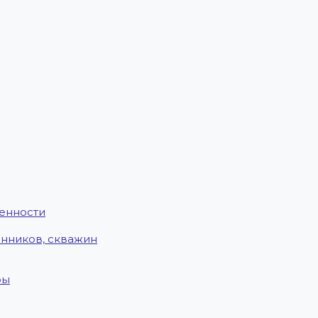
енности
енников, скважин
ры