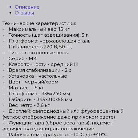
Описание
Отзывы
Технические характеристики:
• Максимальный вес: 15 кг
• Точность (шаг взвешивания): 5 г
• Платформа: нержавеющая сталь
• Питание: сеть 220 В, 50 Гц
• Тип - электронные весы
• Серия - MK
• Класс точности - средний III
• Время стабилизации - 2 с
• Установка - настольные
• Цвет - черный/хром
• Мах вес - 15 кг
• Платформа - 336х240 мм
• Габариты - 345х310х56 мм
• Вес нетто - 3.6 кг
• Дисплей: светодиодный или флуоресцентный
(четкое отображение даже при ярком свете)
• Функции: тара (сброс веса тары), подсчет
количества единиц, автоотключение
• Рабочая температура: от –10°C до +40°C