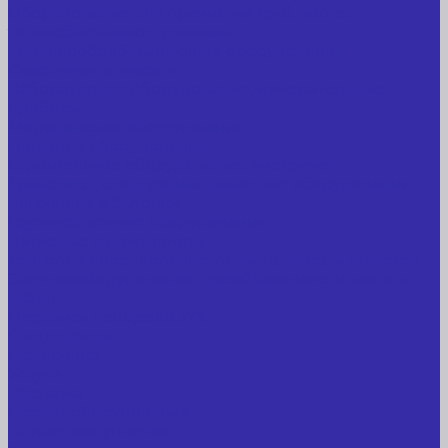
Оборудование для прочистки труб, котлов,
теплообменников, скважин
Металлообрабатывающее оборудование
Сварочные аппараты
Лабораторное оборудование, измерительные
приборы
Медицинское оборудование
Пищевое оборудование
Строительное оборудование, инструмент
Транспорт, спецтехника, навесное оборудование
Вагончики и бытовки
Грузоподъемное оборудование
Литиевые аккумуляторы
Торговое оборудование: весы, принтеры этикеток
Электрооборудование: преобразователи частоты,
кабель
Перекись водорода 37%
Спецодежда
Прайс-лист
Услуги
Доставка
Прокат оборудования
Новые поступления