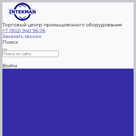
Торговый центр промышленного оборудования
+7 (902) 940 96 06
Заказать звонок
Поиск
Войти
Главная
Каталог товаров
Сельхозтехника
АККУМУЛЯТОРЫ ЛИТИЕВЫЕ
Буровое оборудование
Станки и установки
Сельхозтехника
Производственные линии для разных сфер
промышленности
Холодильные агрегаты, компрессоры, ЦХМ
Оборудование для прочистки труб, котлов,
теплообменников, скважин