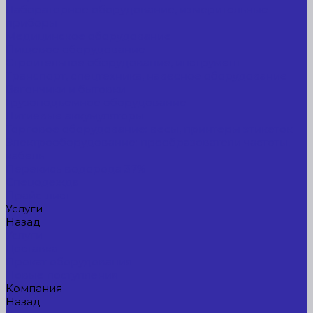
Лабораторное оборудование, измерительные
приборы
Медицинское оборудование
Пищевое оборудование
Строительное оборудование, инструмент
Транспорт, спецтехника, навесное оборудование
Вагончики и бытовки
Грузоподъемное оборудование
Литиевые аккумуляторы
Торговое оборудование: весы, принтеры этикеток
Электрооборудование: преобразователи частоты,
кабель
Перекись водорода 37%
Спецодежда
Прайс-лист
Услуги
Назад
Услуги
Доставка
Прокат оборудования
Новые поступления
Компания
Назад