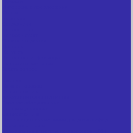
Новости
Интересные предложения
Статьи
Вакансии
Сотрудники
Вопрос-ответ
Вопрос - ответ
Оплата и гарантия
Доставка
Контакты
Контактная информация
Реквизиты компании
Задать вопрос
...
Главная
Каталог товаров
Сельхозтехника
АККУМУЛЯТОРЫ ЛИТИЕВЫЕ
Буровое оборудование
Станки и установки
Сельхозтехника
Производственные линии для разных сфер
промышленности
Холодильные агрегаты, компрессоры, ЦХМ