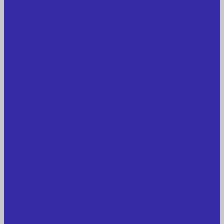
Металлообрабатывающее оборудование
Сварочные аппараты
Лабораторное оборудование, измерительные
приборы
Медицинское оборудование
Пищевое оборудование
Строительное оборудование, инструмент
Транспорт, спецтехника, навесное оборудование
Вагончики и бытовки
Грузоподъемное оборудование
Литиевые аккумуляторы
Торговое оборудование: весы, принтеры этикеток
Электрооборудование: преобразователи частоты,
кабель
Перекись водорода 37%
Спецодежда
Прайс-лист
Услуги
Доставка
Прокат оборудования
Новые поступления
Компания
Новые поступления