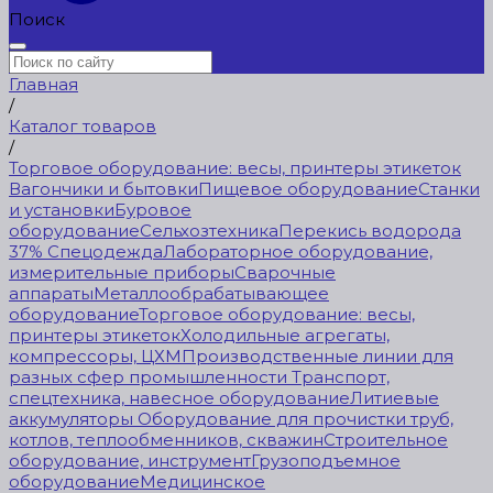
Поиск
Главная
/
Каталог товаров
/
Торговое оборудование: весы, принтеры этикеток
Вагончики и бытовки
Пищевое оборудование
Станки
и установки
Буровое
оборудование
Сельхозтехника
Перекись водорода
37%
Спецодежда
Лабораторное оборудование,
измерительные приборы
Сварочные
аппараты
Металлообрабатывающее
оборудование
Торговое оборудование: весы,
принтеры этикеток
Холодильные агрегаты,
компрессоры, ЦХМ
Производственные линии для
разных сфер промышленности
Транспорт,
спецтехника, навесное оборудование
Литиевые
аккумуляторы
Оборудование для прочистки труб,
котлов, теплообменников, скважин
Строительное
оборудование, инструмент
Грузоподъемное
оборудование
Медицинское