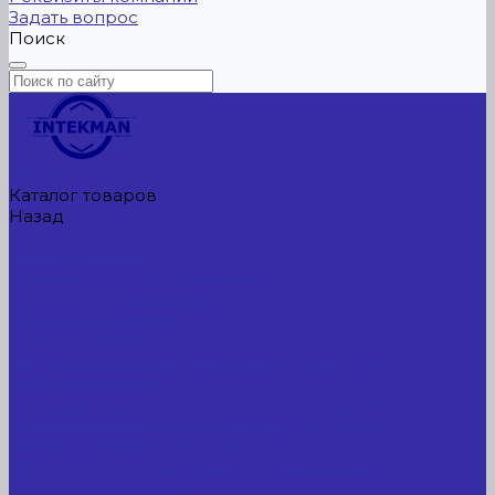
Задать вопрос
Поиск
Главная
Каталог товаров
Назад
Каталог товаров
Сельхозтехника
АККУМУЛЯТОРЫ ЛИТИЕВЫЕ
Буровое оборудование
Станки и установки
Сельхозтехника
Производственные линии для разных сфер
промышленности
Холодильные агрегаты, компрессоры, ЦХМ
Оборудование для прочистки труб, котлов,
теплообменников, скважин
Металлообрабатывающее оборудование
Сварочные аппараты