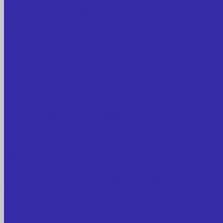
Контактная информация
Реквизиты компании
Задать вопрос
...
Главная
Каталог товаров
Сельхозтехника
АККУМУЛЯТОРЫ ЛИТИЕВЫЕ
Буровое оборудование
Станки и установки
Сельхозтехника
Производственные линии для разных сфер промышл
Холодильные агрегаты, компрессоры, ЦХМ
Оборудование для прочистки труб, котлов, теплообм
Металлообрабатывающее оборудование
Сварочные аппараты
Лабораторное оборудование, измерительные прибо
Медицинское оборудование
Пищевое оборудование
Строительное оборудование, инструмент
Транспорт, спецтехника, навесное оборудование
Вагончики и бытовки
Грузоподъемное оборудование
Литиевые аккумуляторы