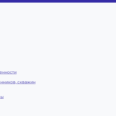
енности
енников, скважин
ры