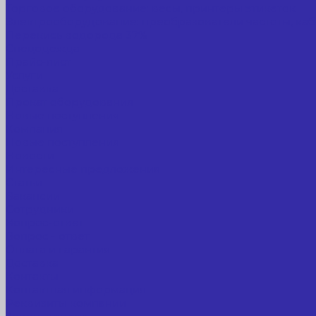
Торговое оборудование: весы, принтеры этикеток
Электрооборудование: преобразователи частоты, каб
Перекись водорода 37%
Спецодежда
Прайс-лист
Услуги
Доставка
Прокат оборудования
Новые поступления
Компания
Новые поступления
Новости
Интересные предложения
Статьи
Вакансии
Сотрудники
Вопрос-ответ
Вопрос - ответ
Оплата и гарантия
Доставка
Контакты
Контактная информация
Реквизиты компании