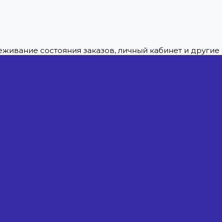
леживание состояния заказов, личный кабинет и други
енности
енников, скважин
ры