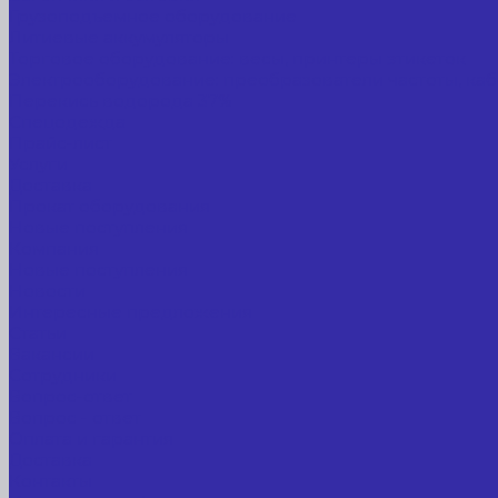
Грузоподъемное оборудование
Литиевые аккумуляторы
Торговое оборудование: весы, принтеры этикеток
Электрооборудование: преобразователи частоты, каб
Перекись водорода 37%
Спецодежда
Прайс-лист
Услуги
Доставка
Прокат оборудования
Новые поступления
Компания
Новые поступления
Новости
Интересные предложения
Статьи
Вакансии
Сотрудники
Вопрос-ответ
Вопрос - ответ
Оплата и гарантия
Доставка
Контакты