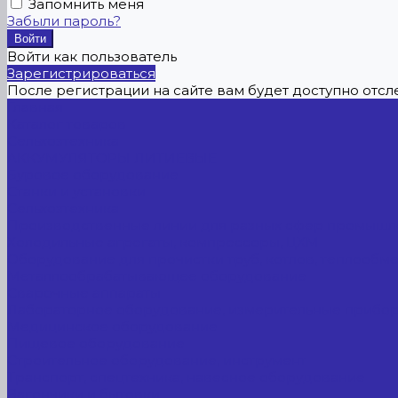
Запомнить меня
Забыли пароль?
Войти как пользователь
Зарегистрироваться
После регистрации на сайте вам будет доступно отс
Главная
Каталог товаров
Сельхозтехника
АККУМУЛЯТОРЫ ЛИТИЕВЫЕ
Буровое оборудование
Станки и установки
Сельхозтехника
Производственные линии для разных сфер промышл
Холодильные агрегаты, компрессоры, ЦХМ
Оборудование для прочистки труб, котлов, теплообм
Металлообрабатывающее оборудование
Сварочные аппараты
Лабораторное оборудование, измерительные прибо
Медицинское оборудование
Пищевое оборудование
Строительное оборудование, инструмент
Транспорт, спецтехника, навесное оборудование
Вагончики и бытовки