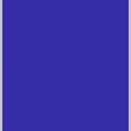
Сотрудники
Вопрос-ответ
Вопрос - ответ
Оплата и гарантия
Доставка
Контакты
Контактная информация
Реквизиты компании
Задать вопрос
...
Главная
Каталог товаров
Сельхозтехника
АККУМУЛЯТОРЫ ЛИТИЕВЫЕ
Буровое оборудование
Станки и установки
Сельхозтехника
Производственные линии для разных сфер
промышленности
Холодильные агрегаты, компрессоры, ЦХМ
Оборудование для прочистки труб, котлов,
теплообменников, скважин
Металлообрабатывающее оборудование
Сварочные аппараты