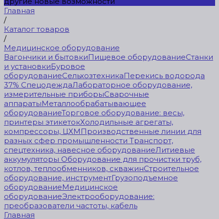
другие новые возможности
Главная
/
Каталог товаров
/
Медицинское оборудование
Вагончики и бытовки
Пищевое оборудование
Станки
и установки
Буровое
оборудование
Сельхозтехника
Перекись водорода
37%
Спецодежда
Лабораторное оборудование,
измерительные приборы
Сварочные
аппараты
Металлообрабатывающее
оборудование
Торговое оборудование: весы,
принтеры этикеток
Холодильные агрегаты,
компрессоры, ЦХМ
Производственные линии для
разных сфер промышленности
Транспорт,
спецтехника, навесное оборудование
Литиевые
аккумуляторы
Оборудование для прочистки труб,
котлов, теплообменников, скважин
Строительное
оборудование, инструмент
Грузоподъемное
оборудование
Медицинское
оборудование
Электрооборудование:
преобразователи частоты, кабель
Главная