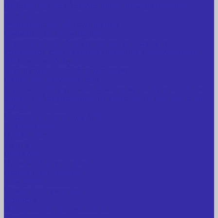
Лабораторное оборудование, измерительные
приборы
Медицинское оборудование
Пищевое оборудование
Строительное оборудование, инструмент
Транспорт, спецтехника, навесное оборудование
Вагончики и бытовки
Грузоподъемное оборудование
Литиевые аккумуляторы
Торговое оборудование: весы, принтеры этикеток
Электрооборудование: преобразователи частоты,
кабель
Перекись водорода 37%
Спецодежда
Прайс-лист
Услуги
Доставка
Прокат оборудования
Новые поступления
Компания
Новые поступления
Новости
Интересные предложения