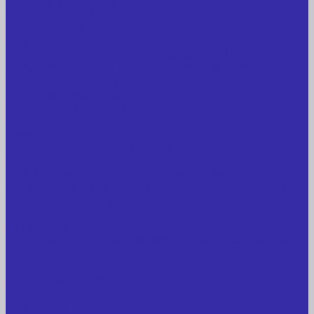
Станки и установки
Сельхозтехника
Производственные линии для разных сфер
промышленности
Холодильные агрегаты, компрессоры, ЦХМ
Оборудование для прочистки труб, котлов,
теплообменников, скважин
Металлообрабатывающее оборудование
Сварочные аппараты
Лабораторное оборудование, измерительные
приборы
Медицинское оборудование
Пищевое оборудование
Строительное оборудование, инструмент
Транспорт, спецтехника, навесное оборудование
Вагончики и бытовки
Грузоподъемное оборудование
Литиевые аккумуляторы
Торговое оборудование: весы, принтеры этикеток
Электрооборудование: преобразователи частоты,
кабель
Перекись водорода 37%
Спецодежда
Прайс-лист