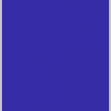
Медицинское оборудование
Пищевое оборудование
Строительное оборудование, инструмент
Транспорт, спецтехника, навесное оборудование
Вагончики и бытовки
Грузоподъемное оборудование
Литиевые аккумуляторы
Торговое оборудование: весы, принтеры этикеток
Электрооборудование: преобразователи частоты,
кабель
Перекись водорода 37%
Спецодежда
Прайс-лист
Услуги
Доставка
Прокат оборудования
Новые поступления
Компания
Новые поступления
Новости
Интересные предложения
Статьи
Вакансии