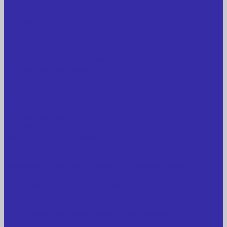
Сотрудники
Вопрос-ответ
Вопрос - ответ
Оплата и гарантия
Доставка
Контакты
Контактная информация
Реквизиты компании
Задать вопрос
...
Главная
Каталог товаров
Сельхозтехника
АККУМУЛЯТОРЫ ЛИТИЕВЫЕ
Буровое оборудование
Станки и установки
Сельхозтехника
Производственные линии для разных сфер
промышленности
Холодильные агрегаты, компрессоры, ЦХМ
Оборудование для прочистки труб, котлов,
теплообменников, скважин
Металлообрабатывающее оборудование
Сварочные аппараты