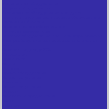
Медицинское оборудование
Пищевое оборудование
Строительное оборудование, инструмент
Транспорт, спецтехника, навесное оборудование
Вагончики и бытовки
Грузоподъемное оборудование
Литиевые аккумуляторы
Торговое оборудование: весы, принтеры этикеток
Электрооборудование: преобразователи частоты,
кабель
Перекись водорода 37%
Спецодежда
Прайс-лист
Услуги
Доставка
Прокат оборудования
Новые поступления
Компания
Новые поступления
Новости
Интересные предложения
Статьи
Вакансии