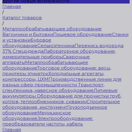
другие новые возможности
Главная
/
Каталог товаров
/
Металлообрабатывающее оборудование
Вагончики и бытовки
Пищевое оборудование
Станки
и установки
Буровое
оборудование
Сельхозтехника
Перекись водорода
37%
Спецодежда
Лабораторное оборудование,
измерительные приборы
Сварочные
аппараты
Металлообрабатывающее
оборудование
Торговое оборудование: весы,
принтеры этикеток
Холодильные агрегаты,
компрессоры, ЦХМ
Производственные линии для
разных сфер промышленности
Транспорт,
спецтехника, навесное оборудование
Литиевые
аккумуляторы
Оборудование для прочистки труб,
котлов, теплообменников, скважин
Строительное
оборудование, инструмент
Грузоподъемное
оборудование
Медицинское
оборудование
Электрооборудование:
преобразователи частоты, кабель
Главная