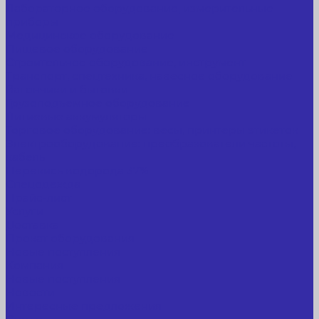
Лабораторное оборудование, измерительные
приборы
Медицинское оборудование
Пищевое оборудование
Строительное оборудование, инструмент
Транспорт, спецтехника, навесное оборудование
Вагончики и бытовки
Грузоподъемное оборудование
Литиевые аккумуляторы
Торговое оборудование: весы, принтеры этикеток
Электрооборудование: преобразователи частоты,
кабель
Перекись водорода 37%
Спецодежда
Прайс-лист
Услуги
Доставка
Прокат оборудования
Новые поступления
Компания
Новые поступления
Новости
Интересные предложения