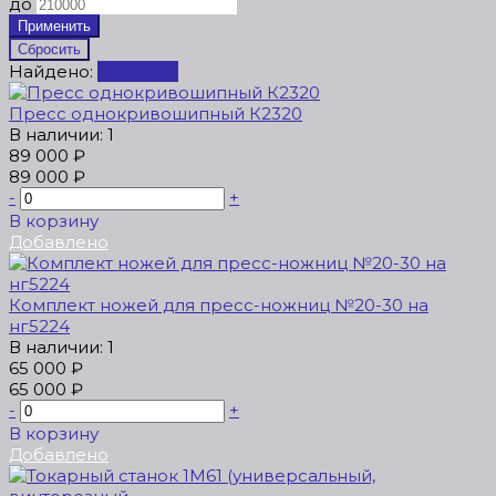
до
Найдено:
Показать
Пресс однокривошипный К2320
В наличии: 1
89 000 ₽
89 000 ₽
-
+
В корзину
Добавлено
Комплект ножей для пресс-ножниц №20-30 на
нг5224
В наличии: 1
65 000 ₽
65 000 ₽
-
+
В корзину
Добавлено