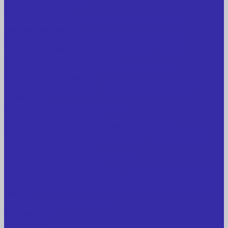
Станки и установки
Сельхозтехника
Производственные линии для разных сфер
промышленности
Холодильные агрегаты, компрессоры, ЦХМ
Оборудование для прочистки труб, котлов,
теплообменников, скважин
Металлообрабатывающее оборудование
Сварочные аппараты
Лабораторное оборудование, измерительные
приборы
Медицинское оборудование
Пищевое оборудование
Строительное оборудование, инструмент
Транспорт, спецтехника, навесное оборудование
Вагончики и бытовки
Грузоподъемное оборудование
Литиевые аккумуляторы
Торговое оборудование: весы, принтеры этикеток
Электрооборудование: преобразователи частоты,
кабель
Перекись водорода 37%
Спецодежда
Прайс-лист