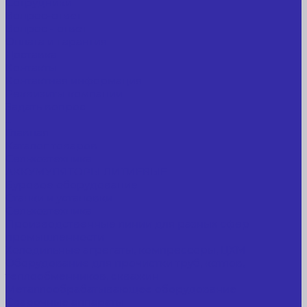
Сотрудники
Вопрос-ответ
Вопрос - ответ
Оплата и гарантия
Доставка
Контакты
Контактная информация
Реквизиты компании
Задать вопрос
...
Главная
Каталог товаров
Сельхозтехника
АККУМУЛЯТОРЫ ЛИТИЕВЫЕ
Буровое оборудование
Станки и установки
Сельхозтехника
Производственные линии для разных сфер
промышленности
Холодильные агрегаты, компрессоры, ЦХМ
Оборудование для прочистки труб, котлов,
теплообменников, скважин
Металлообрабатывающее оборудование
Сварочные аппараты