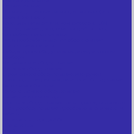
Станки и установки
Сельхозтехника
Производственные линии для разных сфер
промышленности
Холодильные агрегаты, компрессоры, ЦХМ
Оборудование для прочистки труб, котлов,
теплообменников, скважин
Металлообрабатывающее оборудование
Сварочные аппараты
Лабораторное оборудование, измерительные
приборы
Медицинское оборудование
Пищевое оборудование
Строительное оборудование, инструмент
Транспорт, спецтехника, навесное оборудование
Вагончики и бытовки
Грузоподъемное оборудование
Литиевые аккумуляторы
Торговое оборудование: весы, принтеры этикеток
Электрооборудование: преобразователи частоты,
кабель
Перекись водорода 37%
Спецодежда
Прайс-лист