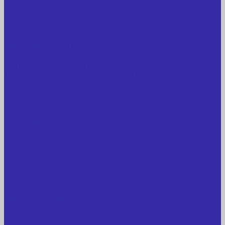
Медицинское оборудование
Пищевое оборудование
Строительное оборудование, инструмент
Транспорт, спецтехника, навесное оборудование
Вагончики и бытовки
Грузоподъемное оборудование
Литиевые аккумуляторы
Торговое оборудование: весы, принтеры этикеток
Электрооборудование: преобразователи частоты,
кабель
Перекись водорода 37%
Спецодежда
Прайс-лист
Услуги
Доставка
Прокат оборудования
Новые поступления
Компания
Новые поступления
Новости
Интересные предложения
Статьи
Вакансии