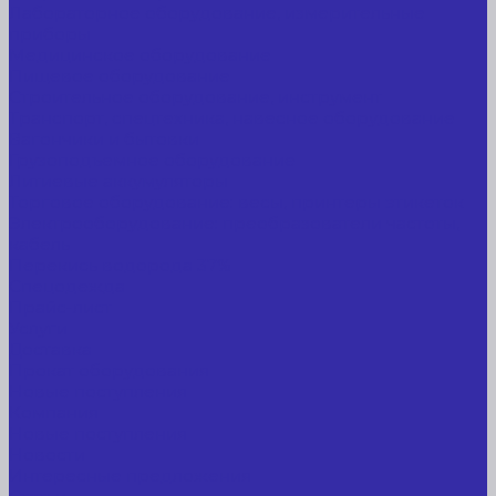
Лабораторное оборудование, измерительные
приборы
Медицинское оборудование
Пищевое оборудование
Строительное оборудование, инструмент
Транспорт, спецтехника, навесное оборудование
Вагончики и бытовки
Грузоподъемное оборудование
Литиевые аккумуляторы
Торговое оборудование: весы, принтеры этикеток
Электрооборудование: преобразователи частоты,
кабель
Перекись водорода 37%
Спецодежда
Прайс-лист
Услуги
Доставка
Прокат оборудования
Новые поступления
Компания
Новые поступления
Новости
Интересные предложения