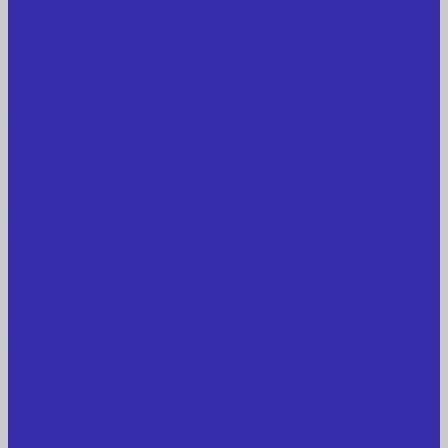
Новости
Интересные предложения
Статьи
Вакансии
Сотрудники
Вопрос-ответ
Вопрос - ответ
Оплата и гарантия
Доставка
Контакты
Контактная информация
Реквизиты компании
Задать вопрос
...
Главная
Каталог товаров
Сельхозтехника
АККУМУЛЯТОРЫ ЛИТИЕВЫЕ
Буровое оборудование
Станки и установки
Сельхозтехника
Производственные линии для разных сфер
промышленности
Холодильные агрегаты, компрессоры, ЦХМ