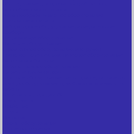
Оборудование для прочистки труб, котлов,
теплообменников, скважин
Металлообрабатывающее оборудование
Сварочные аппараты
Лабораторное оборудование, измерительные
приборы
Медицинское оборудование
Пищевое оборудование
Строительное оборудование, инструмент
Транспорт, спецтехника, навесное оборудование
Вагончики и бытовки
Грузоподъемное оборудование
Литиевые аккумуляторы
Торговое оборудование: весы, принтеры этикеток
Электрооборудование: преобразователи частоты,
кабель
Перекись водорода 37%
Спецодежда
Прайс-лист
Услуги
Доставка
Прокат оборудования
Новые поступления