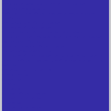
Металлообрабатывающее оборудование
Сварочные аппараты
Лабораторное оборудование, измерительные
приборы
Медицинское оборудование
Пищевое оборудование
Строительное оборудование, инструмент
Транспорт, спецтехника, навесное оборудование
Вагончики и бытовки
Грузоподъемное оборудование
Литиевые аккумуляторы
Торговое оборудование: весы, принтеры этикеток
Электрооборудование: преобразователи частоты,
кабель
Перекись водорода 37%
Спецодежда
Прайс-лист
Услуги
Доставка
Прокат оборудования
Новые поступления
Компания
Новые поступления