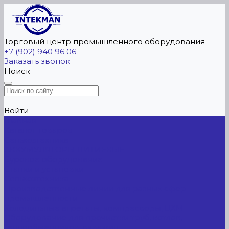
Торговый центр промышленного оборудования
+7 (902) 940 96 06
Заказать звонок
Поиск
Войти
Главная
Каталог товаров
Сельхозтехника
АККУМУЛЯТОРЫ ЛИТИЕВЫЕ
Буровое оборудование
Станки и установки
Сельхозтехника
Производственные линии для разных сфер
промышленности
Холодильные агрегаты, компрессоры, ЦХМ
Оборудование для прочистки труб, котлов,
теплообменников, скважин