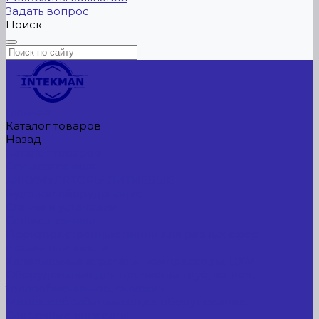
Задать вопрос
Поиск
Главная
Каталог товаров
Назад
Каталог товаров
Сельхозтехника
АККУМУЛЯТОРЫ ЛИТИЕВЫЕ
Буровое оборудование
Станки и установки
Сельхозтехника
Производственные линии для разных сфер
промышленности
Холодильные агрегаты, компрессоры, ЦХМ
Оборудование для прочистки труб, котлов,
теплообменников, скважин
Металлообрабатывающее оборудование
Сварочные аппараты