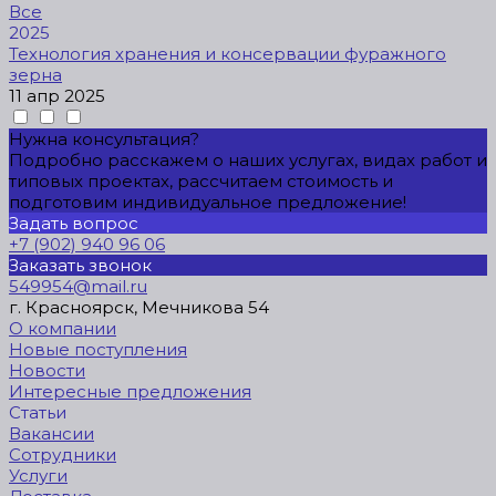
Все
2025
Технология хранения и консервации фуражного
зерна
11 апр 2025
Нужна консультация?
Подробно расскажем о наших услугах, видах работ и
типовых проектах, рассчитаем стоимость и
подготовим индивидуальное предложение!
Задать вопрос
+7 (902) 940 96 06
Заказать звонок
549954@mail.ru
г. Красноярск, Мечникова 54
О компании
Новые поступления
Новости
Интересные предложения
Статьи
Вакансии
Сотрудники
Услуги