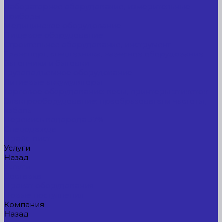
Лабораторное оборудование, измерительные
приборы
Медицинское оборудование
Пищевое оборудование
Строительное оборудование, инструмент
Транспорт, спецтехника, навесное оборудование
Вагончики и бытовки
Грузоподъемное оборудование
Литиевые аккумуляторы
Торговое оборудование: весы, принтеры этикеток
Электрооборудование: преобразователи частоты,
кабель
Перекись водорода 37%
Спецодежда
Прайс-лист
Услуги
Назад
Услуги
Доставка
Прокат оборудования
Новые поступления
Компания
Назад