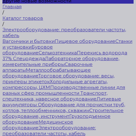
другие новые возможности
Главная
/
Каталог товаров
/
Электрооборудование: преобразователи частоты,
кабель
Вагончики и бытовки
Пищевое оборудование
Станки
и установки
Буровое
оборудование
Сельхозтехника
Перекись водорода
37%
Спецодежда
Лабораторное оборудование,
измерительные приборы
Сварочные
аппараты
Металлообрабатывающее
оборудование
Торговое оборудование: весы,
принтеры этикеток
Холодильные агрегаты,
компрессоры, ЦХМ
Производственные линии для
разных сфер промышленности
Транспорт,
спецтехника, навесное оборудование
Литиевые
аккумуляторы
Оборудование для прочистки труб,
котлов, теплообменников, скважин
Строительное
оборудование, инструмент
Грузоподъемное
оборудование
Медицинское
оборудование
Электрооборудование:
преобразователи частоты, кабель