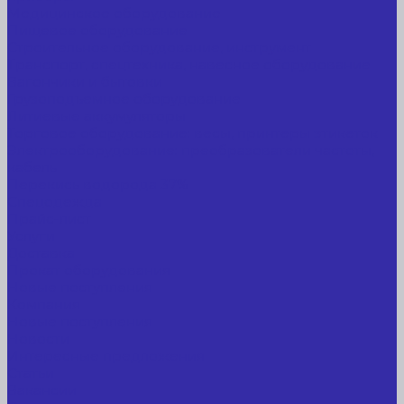
Медицинское оборудование
Пищевое оборудование
Строительное оборудование, инструмент
Транспорт, спецтехника, навесное оборудование
Вагончики и бытовки
Грузоподъемное оборудование
Литиевые аккумуляторы
Торговое оборудование: весы, принтеры этикеток
Электрооборудование: преобразователи частоты,
кабель
Перекись водорода 37%
Спецодежда
Прайс-лист
Услуги
Доставка
Прокат оборудования
Новые поступления
Компания
Новые поступления
Новости
Интересные предложения
Статьи
Вакансии