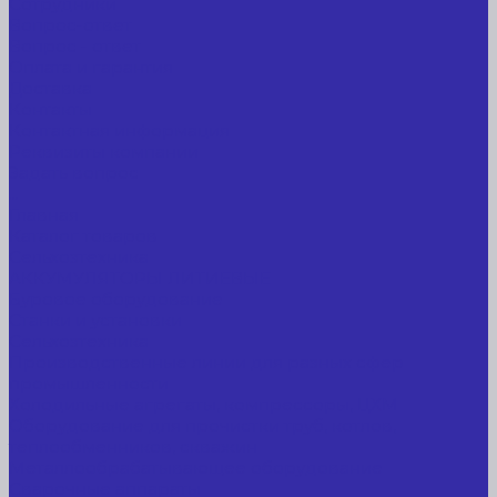
Сотрудники
Вопрос-ответ
Вопрос - ответ
Оплата и гарантия
Доставка
Контакты
Контактная информация
Реквизиты компании
Задать вопрос
...
Главная
Каталог товаров
Сельхозтехника
АККУМУЛЯТОРЫ ЛИТИЕВЫЕ
Буровое оборудование
Станки и установки
Сельхозтехника
Производственные линии для разных сфер
промышленности
Холодильные агрегаты, компрессоры, ЦХМ
Оборудование для прочистки труб, котлов,
теплообменников, скважин
Металлообрабатывающее оборудование
Сварочные аппараты