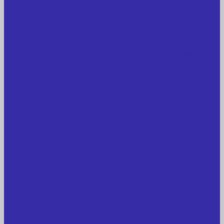
Лабораторное оборудование, измерительные
приборы
Медицинское оборудование
Пищевое оборудование
Строительное оборудование, инструмент
Транспорт, спецтехника, навесное оборудование
Вагончики и бытовки
Грузоподъемное оборудование
Литиевые аккумуляторы
Торговое оборудование: весы, принтеры этикеток
Электрооборудование: преобразователи частоты,
кабель
Перекись водорода 37%
Спецодежда
Прайс-лист
Услуги
Доставка
Прокат оборудования
Новые поступления
Компания
Новые поступления
Новости
Интересные предложения