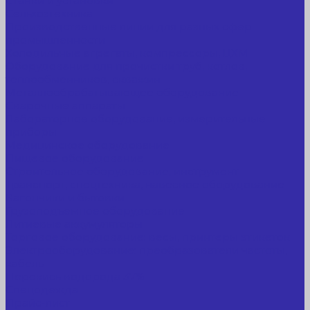
Станки и установки
Сельхозтехника
Производственные линии для разных сфер
промышленности
Холодильные агрегаты, компрессоры, ЦХМ
Оборудование для прочистки труб, котлов,
теплообменников, скважин
Металлообрабатывающее оборудование
Сварочные аппараты
Лабораторное оборудование, измерительные
приборы
Медицинское оборудование
Пищевое оборудование
Строительное оборудование, инструмент
Транспорт, спецтехника, навесное оборудование
Вагончики и бытовки
Грузоподъемное оборудование
Литиевые аккумуляторы
Торговое оборудование: весы, принтеры этикеток
Электрооборудование: преобразователи частоты,
кабель
Перекись водорода 37%
Спецодежда
Прайс-лист