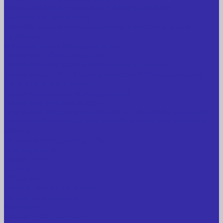
Металлообрабатывающее оборудование
Сварочные аппараты
Лабораторное оборудование, измерительные
приборы
Медицинское оборудование
Пищевое оборудование
Строительное оборудование, инструмент
Транспорт, спецтехника, навесное оборудование
Вагончики и бытовки
Грузоподъемное оборудование
Литиевые аккумуляторы
Торговое оборудование: весы, принтеры этикеток
Электрооборудование: преобразователи частоты,
кабель
Перекись водорода 37%
Спецодежда
Прайс-лист
Услуги
Доставка
Прокат оборудования
Новые поступления
Компания
Новые поступления