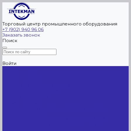
Торговый центр промышленного оборудования
+7 (902) 940 96 06
Заказать звонок
Поиск
Войти
Главная
Каталог товаров
Сельхозтехника
АККУМУЛЯТОРЫ ЛИТИЕВЫЕ
Буровое оборудование
Станки и установки
Сельхозтехника
Производственные линии для разных сфер
промышленности
Холодильные агрегаты, компрессоры, ЦХМ
Оборудование для прочистки труб, котлов,
теплообменников, скважин