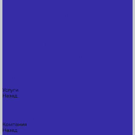
Лабораторное оборудование, измерительные
приборы
Медицинское оборудование
Пищевое оборудование
Строительное оборудование, инструмент
Транспорт, спецтехника, навесное оборудование
Вагончики и бытовки
Грузоподъемное оборудование
Литиевые аккумуляторы
Торговое оборудование: весы, принтеры этикеток
Электрооборудование: преобразователи частоты,
кабель
Перекись водорода 37%
Спецодежда
Прайс-лист
Услуги
Назад
Услуги
Доставка
Прокат оборудования
Новые поступления
Компания
Назад