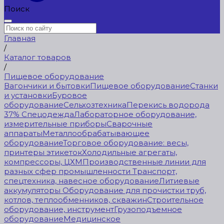
Поиск
Главная
/
Каталог товаров
/
Пищевое оборудование
Вагончики и бытовки
Пищевое оборудование
Станки
и установки
Буровое
оборудование
Сельхозтехника
Перекись водорода
37%
Спецодежда
Лабораторное оборудование,
измерительные приборы
Сварочные
аппараты
Металлообрабатывающее
оборудование
Торговое оборудование: весы,
принтеры этикеток
Холодильные агрегаты,
компрессоры, ЦХМ
Производственные линии для
разных сфер промышленности
Транспорт,
спецтехника, навесное оборудование
Литиевые
аккумуляторы
Оборудование для прочистки труб,
котлов, теплообменников, скважин
Строительное
оборудование, инструмент
Грузоподъемное
оборудование
Медицинское