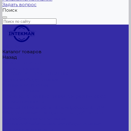
Задать вопрос
Поиск
Главная
Каталог товаров
Назад
Каталог товаров
Сельхозтехника
АККУМУЛЯТОРЫ ЛИТИЕВЫЕ
Буровое оборудование
Станки и установки
Сельхозтехника
Производственные линии для разных сфер
промышленности
Холодильные агрегаты, компрессоры, ЦХМ
Оборудование для прочистки труб, котлов,
теплообменников, скважин
Металлообрабатывающее оборудование
Сварочные аппараты