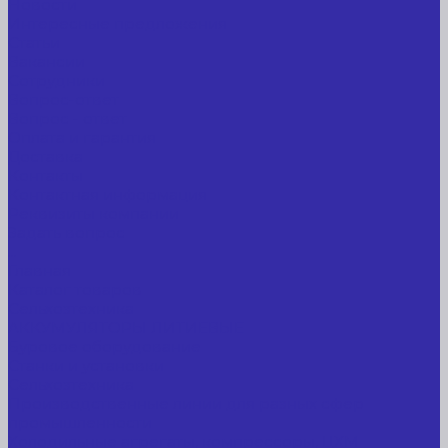
Новости
Интересные предложения
Статьи
Вакансии
Сотрудники
Вопрос-ответ
Вопрос - ответ
Оплата и гарантия
Доставка
Контакты
Контактная информация
Реквизиты компании
Задать вопрос
...
Главная
Каталог товаров
Сельхозтехника
АККУМУЛЯТОРЫ ЛИТИЕВЫЕ
Буровое оборудование
Станки и установки
Сельхозтехника
Производственные линии для разных сфер
промышленности
Холодильные агрегаты, компрессоры, ЦХМ