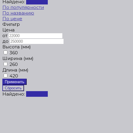
Найдено:
Показать
По популярности
По названию
По цене
Фильтр
Цена
от
до
Высота (мм)
360
Ширина (мм)
260
Длина (мм)
420
Найдено:
Показать