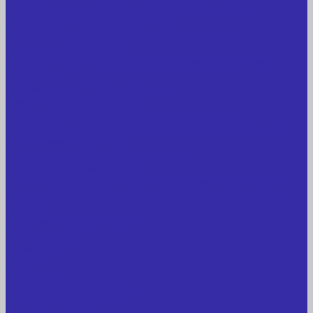
Оборудование для прочистки труб, котлов,
теплообменников, скважин
Металлообрабатывающее оборудование
Сварочные аппараты
Лабораторное оборудование, измерительные
приборы
Медицинское оборудование
Пищевое оборудование
Строительное оборудование, инструмент
Транспорт, спецтехника, навесное оборудование
Вагончики и бытовки
Грузоподъемное оборудование
Литиевые аккумуляторы
Торговое оборудование: весы, принтеры этикеток
Электрооборудование: преобразователи частоты,
кабель
Перекись водорода 37%
Спецодежда
Прайс-лист
Услуги
Доставка
Прокат оборудования
Новые поступления