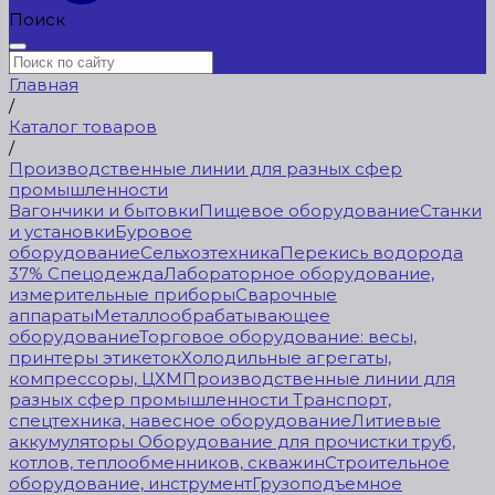
Поиск
Главная
/
Каталог товаров
/
Производственные линии для разных сфер
промышленности
Вагончики и бытовки
Пищевое оборудование
Станки
и установки
Буровое
оборудование
Сельхозтехника
Перекись водорода
37%
Спецодежда
Лабораторное оборудование,
измерительные приборы
Сварочные
аппараты
Металлообрабатывающее
оборудование
Торговое оборудование: весы,
принтеры этикеток
Холодильные агрегаты,
компрессоры, ЦХМ
Производственные линии для
разных сфер промышленности
Транспорт,
спецтехника, навесное оборудование
Литиевые
аккумуляторы
Оборудование для прочистки труб,
котлов, теплообменников, скважин
Строительное
оборудование, инструмент
Грузоподъемное