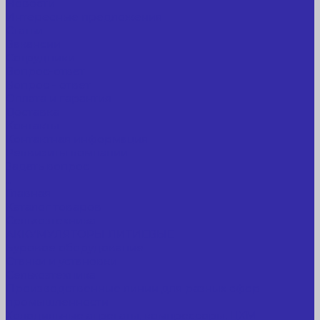
Новости
Интересные предложения
Статьи
Вакансии
Сотрудники
Вопрос-ответ
Вопрос - ответ
Оплата и гарантия
Доставка
Контакты
Контактная информация
Реквизиты компании
Задать вопрос
...
Главная
Каталог товаров
Сельхозтехника
АККУМУЛЯТОРЫ ЛИТИЕВЫЕ
Буровое оборудование
Станки и установки
Сельхозтехника
Производственные линии для разных сфер
промышленности
Холодильные агрегаты, компрессоры, ЦХМ