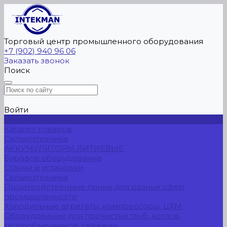
Торговый центр промышленного оборудования
+7 (902) 940 96 06
Заказать звонок
Поиск
Войти
Главная
Каталог товаров
Сельхозтехника
АККУМУЛЯТОРЫ ЛИТИЕВЫЕ
Буровое оборудование
Станки и установки
Сельхозтехника
Производственные линии для разных сфер
промышленности
Холодильные агрегаты, компрессоры, ЦХМ
Оборудование для прочистки труб, котлов,
теплообменников, скважин