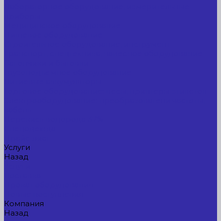
Лабораторное оборудование, измерительные
приборы
Медицинское оборудование
Пищевое оборудование
Строительное оборудование, инструмент
Транспорт, спецтехника, навесное оборудование
Вагончики и бытовки
Грузоподъемное оборудование
Литиевые аккумуляторы
Торговое оборудование: весы, принтеры этикеток
Электрооборудование: преобразователи частоты,
кабель
Перекись водорода 37%
Спецодежда
Прайс-лист
Услуги
Назад
Услуги
Доставка
Прокат оборудования
Новые поступления
Компания
Назад