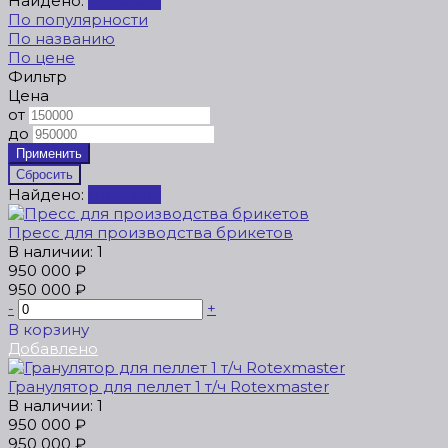
Найдено:
Показать
По популярности
По названию
По цене
Фильтр
Цена
от
до
Найдено:
Показать
Пресс для производства брикетов
В наличии: 1
950 000 ₽
950 000 ₽
-
+
В корзину
Добавлено
Гранулятор для пеллет 1 т/ч Rotexmaster
В наличии: 1
950 000 ₽
950 000 ₽