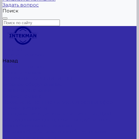
Задать вопрос
Поиск
Главная
Каталог товаров
Назад
Каталог товаров
Сельхозтехника
АККУМУЛЯТОРЫ ЛИТИЕВЫЕ
Буровое оборудование
Станки и установки
Сельхозтехника
Производственные линии для разных сфер
промышленности
Холодильные агрегаты, компрессоры, ЦХМ
Оборудование для прочистки труб, котлов,
теплообменников, скважин
Металлообрабатывающее оборудование
Сварочные аппараты