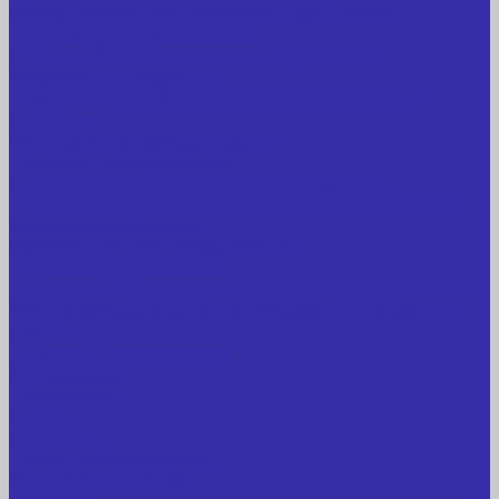
Оборудование для прочистки труб, котлов,
теплообменников, скважин
Металлообрабатывающее оборудование
Сварочные аппараты
Лабораторное оборудование, измерительные
приборы
Медицинское оборудование
Пищевое оборудование
Строительное оборудование, инструмент
Транспорт, спецтехника, навесное оборудование
Вагончики и бытовки
Грузоподъемное оборудование
Литиевые аккумуляторы
Торговое оборудование: весы, принтеры этикеток
Электрооборудование: преобразователи частоты,
кабель
Перекись водорода 37%
Спецодежда
Прайс-лист
Услуги
Доставка
Прокат оборудования
Новые поступления