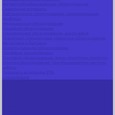
Металлообрабатывающее оборудование
Сварочные аппараты
Лабораторное оборудование, измерительные
приборы
Медицинское оборудование
Пищевое оборудование
Строительное оборудование, инструмент
Транспорт, спецтехника, навесное оборудование
Вагончики и бытовки
Грузоподъемное оборудование
Литиевые аккумуляторы
Торговое оборудование: весы, принтеры этикеток
Электрооборудование: преобразователи частоты,
кабель
Перекись водорода 37%
Спецодежда
Прайс-лист
Услуги
Доставка
Прокат оборудования
Новые поступления
Компания
Новые поступления