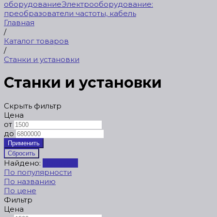
оборудование
Электрооборудование:
преобразователи частоты, кабель
Главная
/
Каталог товаров
/
Станки и установки
Станки и установки
Скрыть фильтр
Цена
от
до
Найдено:
Показать
По популярности
По названию
По цене
Фильтр
Цена