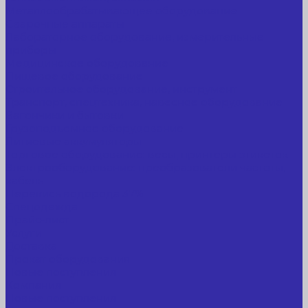
Металлообрабатывающее оборудование
Сварочные аппараты
Лабораторное оборудование, измерительные
приборы
Медицинское оборудование
Пищевое оборудование
Строительное оборудование, инструмент
Транспорт, спецтехника, навесное оборудование
Вагончики и бытовки
Грузоподъемное оборудование
Литиевые аккумуляторы
Торговое оборудование: весы, принтеры этикеток
Электрооборудование: преобразователи частоты,
кабель
Перекись водорода 37%
Спецодежда
Прайс-лист
Услуги
Доставка
Прокат оборудования
Новые поступления
Компания
Новые поступления