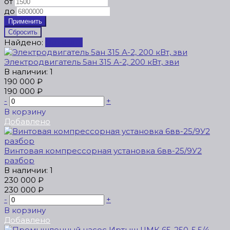
от
до
Найдено:
Показать
Электродвигатель 5ан 315 А-2, 200 кВт, зви
В наличии: 1
190 000 ₽
190 000 ₽
-
+
В корзину
Добавлено
Винтовая компрессорная установка 6вв-25/9У2
разбор
В наличии: 1
230 000 ₽
230 000 ₽
-
+
В корзину
Добавлено