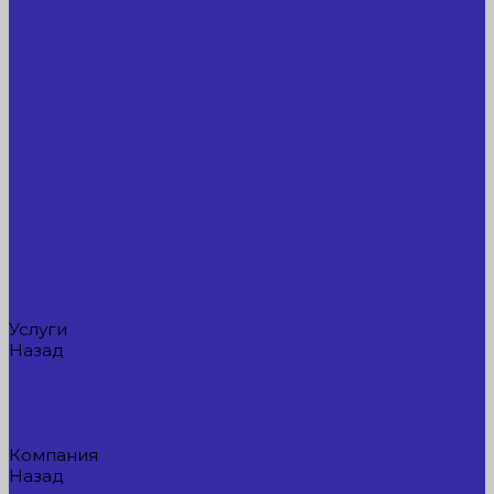
Лабораторное оборудование, измерительные
приборы
Медицинское оборудование
Пищевое оборудование
Строительное оборудование, инструмент
Транспорт, спецтехника, навесное оборудование
Вагончики и бытовки
Грузоподъемное оборудование
Литиевые аккумуляторы
Торговое оборудование: весы, принтеры этикеток
Электрооборудование: преобразователи частоты,
кабель
Перекись водорода 37%
Спецодежда
Прайс-лист
Услуги
Назад
Услуги
Доставка
Прокат оборудования
Новые поступления
Компания
Назад