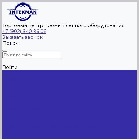
Торговый центр промышленного оборудования
+7 (902) 940 96 06
Заказать звонок
Поиск
Войти
Главная
Каталог товаров
Сельхозтехника
АККУМУЛЯТОРЫ ЛИТИЕВЫЕ
Буровое оборудование
Станки и установки
Сельхозтехника
Производственные линии для разных сфер
промышленности
Холодильные агрегаты, компрессоры, ЦХМ
Оборудование для прочистки труб, котлов,
теплообменников, скважин