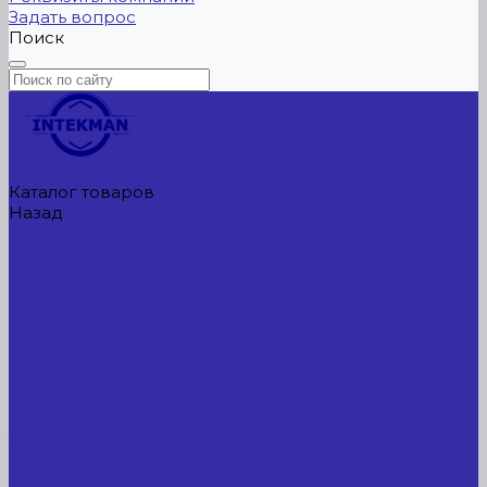
Задать вопрос
Поиск
Главная
Каталог товаров
Назад
Каталог товаров
Сельхозтехника
АККУМУЛЯТОРЫ ЛИТИЕВЫЕ
Буровое оборудование
Станки и установки
Сельхозтехника
Производственные линии для разных сфер
промышленности
Холодильные агрегаты, компрессоры, ЦХМ
Оборудование для прочистки труб, котлов,
теплообменников, скважин
Металлообрабатывающее оборудование
Сварочные аппараты