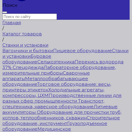
Поиск
Главная
/
Каталог товаров
/
Станки и установки
Вагончики и бытовки
Пищевое оборудование
Станки
и установки
Буровое
оборудование
Сельхозтехника
Перекись водорода
37%
Спецодежда
Лабораторное оборудование,
измерительные приборы
Сварочные
аппараты
Металлообрабатывающее
оборудование
Торговое оборудование: весы,
принтеры этикеток
Холодильные агрегаты,
компрессоры, ЦХМ
Производственные линии для
разных сфер промышленности
Транспорт,
спецтехника, навесное оборудование
Литиевые
аккумуляторы
Оборудование для прочистки труб,
котлов, теплообменников, скважин
Строительное
оборудование, инструмент
Грузоподъемное
оборудование
Медицинское