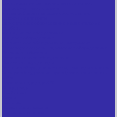
Оборудование для прочистки труб, котлов,
теплообменников, скважин
Металлообрабатывающее оборудование
Сварочные аппараты
Лабораторное оборудование, измерительные
приборы
Медицинское оборудование
Пищевое оборудование
Строительное оборудование, инструмент
Транспорт, спецтехника, навесное оборудование
Вагончики и бытовки
Грузоподъемное оборудование
Литиевые аккумуляторы
Торговое оборудование: весы, принтеры этикеток
Электрооборудование: преобразователи частоты,
кабель
Перекись водорода 37%
Спецодежда
Прайс-лист
Услуги
Доставка
Прокат оборудования
Новые поступления