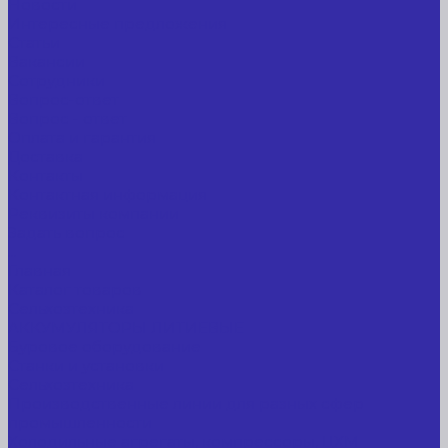
Новости
Интересные предложения
Статьи
Вакансии
Сотрудники
Вопрос-ответ
Вопрос - ответ
Оплата и гарантия
Доставка
Контакты
Контактная информация
Реквизиты компании
Задать вопрос
...
Главная
Каталог товаров
Сельхозтехника
АККУМУЛЯТОРЫ ЛИТИЕВЫЕ
Буровое оборудование
Станки и установки
Сельхозтехника
Производственные линии для разных сфер
промышленности
Холодильные агрегаты, компрессоры, ЦХМ