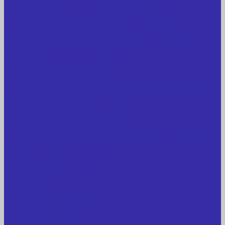
Оборудование для прочистки труб, котлов,
теплообменников, скважин
Металлообрабатывающее оборудование
Сварочные аппараты
Лабораторное оборудование, измерительные
приборы
Медицинское оборудование
Пищевое оборудование
Строительное оборудование, инструмент
Транспорт, спецтехника, навесное оборудование
Вагончики и бытовки
Грузоподъемное оборудование
Литиевые аккумуляторы
Торговое оборудование: весы, принтеры этикеток
Электрооборудование: преобразователи частоты,
кабель
Перекись водорода 37%
Спецодежда
Прайс-лист
Услуги
Доставка
Прокат оборудования
Новые поступления