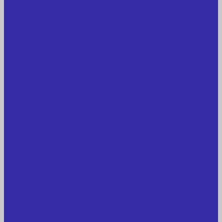
Металлообрабатывающее оборудование
Сварочные аппараты
Лабораторное оборудование, измерительные
приборы
Медицинское оборудование
Пищевое оборудование
Строительное оборудование, инструмент
Транспорт, спецтехника, навесное оборудование
Вагончики и бытовки
Грузоподъемное оборудование
Литиевые аккумуляторы
Торговое оборудование: весы, принтеры этикеток
Электрооборудование: преобразователи частоты,
кабель
Перекись водорода 37%
Спецодежда
Прайс-лист
Услуги
Доставка
Прокат оборудования
Новые поступления
Компания
Новые поступления