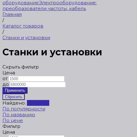
оборудование
Электрооборудование:
преобразователи частоты, кабель
Главная
/
Каталог товаров
/
Станки и установки
Станки и установки
Скрыть фильтр
Цена
от
до
Найдено:
Показать
По популярности
По названию
По цене
Фильтр
Цена