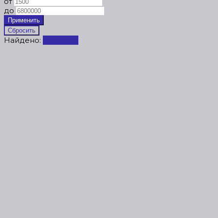
от
до
Найдено:
Показать