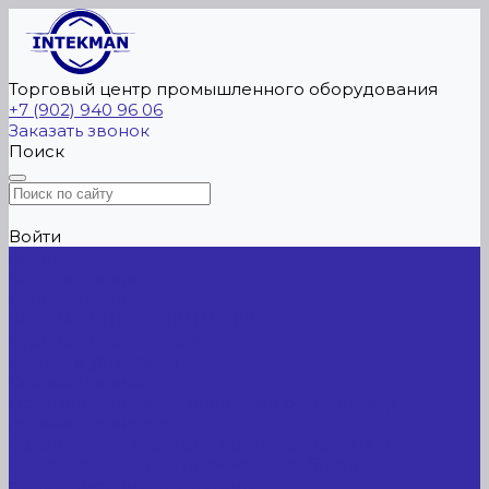
Торговый центр промышленного оборудования
+7 (902) 940 96 06
Заказать звонок
Поиск
Войти
Главная
Каталог товаров
Сельхозтехника
АККУМУЛЯТОРЫ ЛИТИЕВЫЕ
Буровое оборудование
Станки и установки
Сельхозтехника
Производственные линии для разных сфер
промышленности
Холодильные агрегаты, компрессоры, ЦХМ
Оборудование для прочистки труб, котлов,
теплообменников, скважин