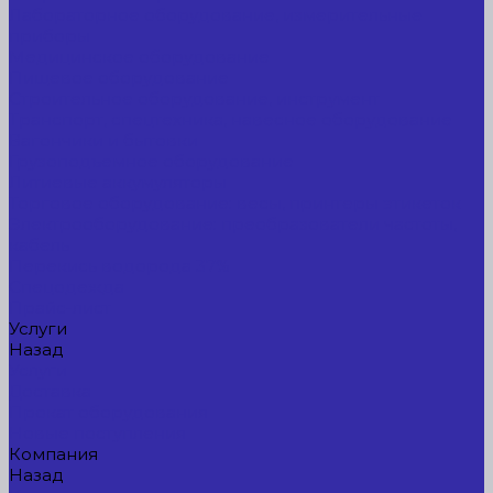
Лабораторное оборудование, измерительные
приборы
Медицинское оборудование
Пищевое оборудование
Строительное оборудование, инструмент
Транспорт, спецтехника, навесное оборудование
Вагончики и бытовки
Грузоподъемное оборудование
Литиевые аккумуляторы
Торговое оборудование: весы, принтеры этикеток
Электрооборудование: преобразователи частоты,
кабель
Перекись водорода 37%
Спецодежда
Прайс-лист
Услуги
Назад
Услуги
Доставка
Прокат оборудования
Новые поступления
Компания
Назад