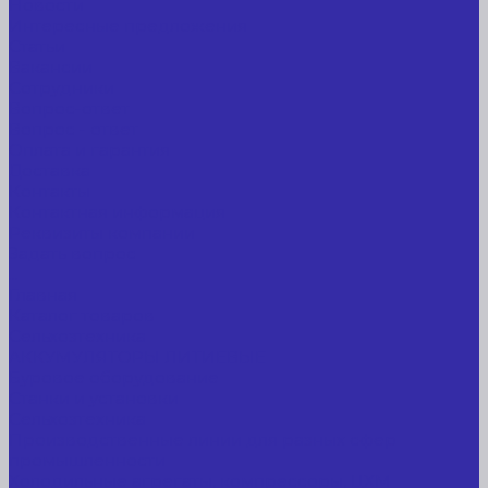
Новости
Интересные предложения
Статьи
Вакансии
Сотрудники
Вопрос-ответ
Вопрос - ответ
Оплата и гарантия
Доставка
Контакты
Контактная информация
Реквизиты компании
Задать вопрос
...
Главная
Каталог товаров
Сельхозтехника
АККУМУЛЯТОРЫ ЛИТИЕВЫЕ
Буровое оборудование
Станки и установки
Сельхозтехника
Производственные линии для разных сфер
промышленности
Холодильные агрегаты, компрессоры, ЦХМ