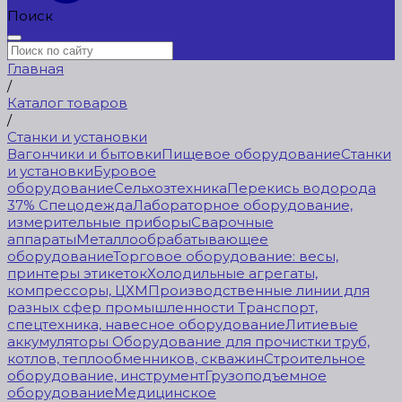
Поиск
Главная
/
Каталог товаров
/
Станки и установки
Вагончики и бытовки
Пищевое оборудование
Станки
и установки
Буровое
оборудование
Сельхозтехника
Перекись водорода
37%
Спецодежда
Лабораторное оборудование,
измерительные приборы
Сварочные
аппараты
Металлообрабатывающее
оборудование
Торговое оборудование: весы,
принтеры этикеток
Холодильные агрегаты,
компрессоры, ЦХМ
Производственные линии для
разных сфер промышленности
Транспорт,
спецтехника, навесное оборудование
Литиевые
аккумуляторы
Оборудование для прочистки труб,
котлов, теплообменников, скважин
Строительное
оборудование, инструмент
Грузоподъемное
оборудование
Медицинское