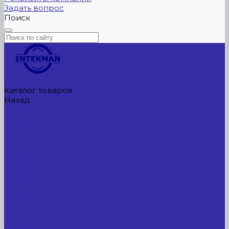
Задать вопрос
Поиск
Главная
Каталог товаров
Назад
Каталог товаров
Сельхозтехника
АККУМУЛЯТОРЫ ЛИТИЕВЫЕ
Буровое оборудование
Станки и установки
Сельхозтехника
Производственные линии для разных сфер
промышленности
Холодильные агрегаты, компрессоры, ЦХМ
Оборудование для прочистки труб, котлов,
теплообменников, скважин
Металлообрабатывающее оборудование
Сварочные аппараты