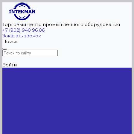
Торговый центр промышленного оборудования
+7 (902) 940 96 06
Заказать звонок
Поиск
Войти
Главная
Каталог товаров
Сельхозтехника
АККУМУЛЯТОРЫ ЛИТИЕВЫЕ
Буровое оборудование
Станки и установки
Сельхозтехника
Производственные линии для разных сфер
промышленности
Холодильные агрегаты, компрессоры, ЦХМ
Оборудование для прочистки труб, котлов,
теплообменников, скважин