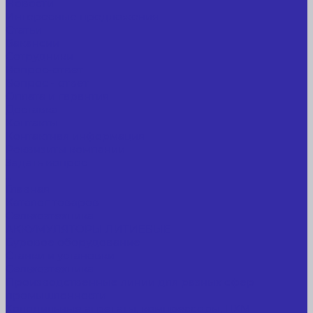
Новости
Интересные предложения
Статьи
Вакансии
Сотрудники
Вопрос-ответ
Вопрос - ответ
Оплата и гарантия
Доставка
Контакты
Контактная информация
Реквизиты компании
Задать вопрос
...
Главная
Каталог товаров
Сельхозтехника
АККУМУЛЯТОРЫ ЛИТИЕВЫЕ
Буровое оборудование
Станки и установки
Сельхозтехника
Производственные линии для разных сфер
промышленности
Холодильные агрегаты, компрессоры, ЦХМ