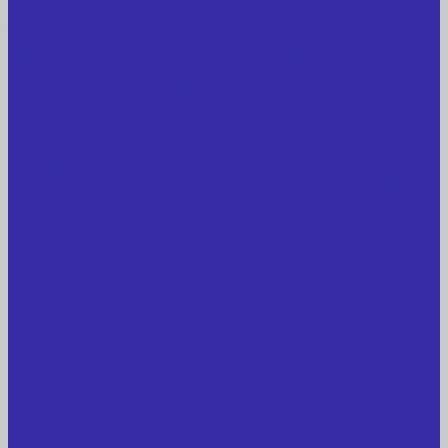
Оборудование для прочистки труб, котлов,
теплообменников, скважин
Металлообрабатывающее оборудование
Сварочные аппараты
Лабораторное оборудование, измерительные
приборы
Медицинское оборудование
Пищевое оборудование
Строительное оборудование, инструмент
Транспорт, спецтехника, навесное оборудование
Вагончики и бытовки
Грузоподъемное оборудование
Литиевые аккумуляторы
Торговое оборудование: весы, принтеры этикеток
Электрооборудование: преобразователи частоты,
кабель
Перекись водорода 37%
Спецодежда
Прайс-лист
Услуги
Доставка
Прокат оборудования
Новые поступления