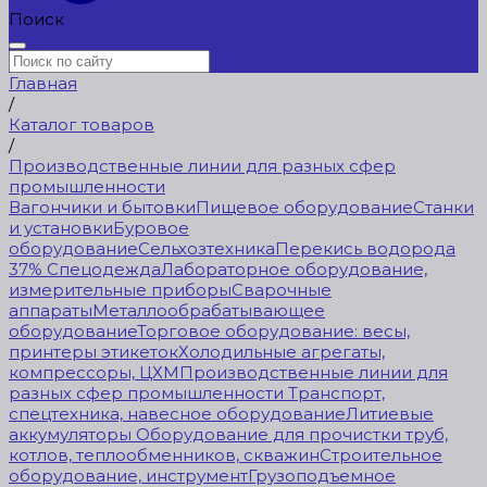
Поиск
Главная
/
Каталог товаров
/
Производственные линии для разных сфер
промышленности
Вагончики и бытовки
Пищевое оборудование
Станки
и установки
Буровое
оборудование
Сельхозтехника
Перекись водорода
37%
Спецодежда
Лабораторное оборудование,
измерительные приборы
Сварочные
аппараты
Металлообрабатывающее
оборудование
Торговое оборудование: весы,
принтеры этикеток
Холодильные агрегаты,
компрессоры, ЦХМ
Производственные линии для
разных сфер промышленности
Транспорт,
спецтехника, навесное оборудование
Литиевые
аккумуляторы
Оборудование для прочистки труб,
котлов, теплообменников, скважин
Строительное
оборудование, инструмент
Грузоподъемное