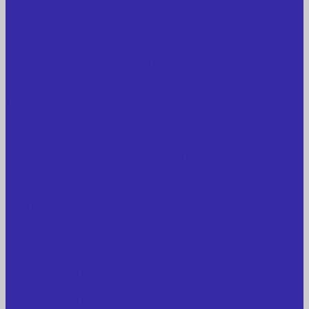
Металлообрабатывающее оборудование
Сварочные аппараты
Лабораторное оборудование, измерительные
приборы
Медицинское оборудование
Пищевое оборудование
Строительное оборудование, инструмент
Транспорт, спецтехника, навесное оборудование
Вагончики и бытовки
Грузоподъемное оборудование
Литиевые аккумуляторы
Торговое оборудование: весы, принтеры этикеток
Электрооборудование: преобразователи частоты,
кабель
Перекись водорода 37%
Спецодежда
Прайс-лист
Услуги
Доставка
Прокат оборудования
Новые поступления
Компания
Новые поступления