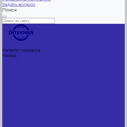
Задать вопрос
Поиск
Главная
Каталог товаров
Назад
Каталог товаров
Сельхозтехника
АККУМУЛЯТОРЫ ЛИТИЕВЫЕ
Буровое оборудование
Станки и установки
Сельхозтехника
Производственные линии для разных сфер
промышленности
Холодильные агрегаты, компрессоры, ЦХМ
Оборудование для прочистки труб, котлов,
теплообменников, скважин
Металлообрабатывающее оборудование
Сварочные аппараты