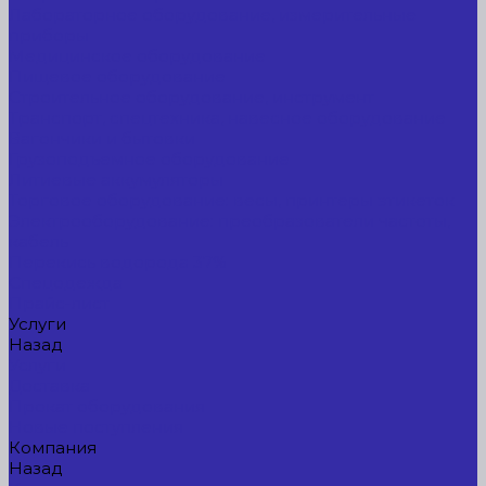
Лабораторное оборудование, измерительные
приборы
Медицинское оборудование
Пищевое оборудование
Строительное оборудование, инструмент
Транспорт, спецтехника, навесное оборудование
Вагончики и бытовки
Грузоподъемное оборудование
Литиевые аккумуляторы
Торговое оборудование: весы, принтеры этикеток
Электрооборудование: преобразователи частоты,
кабель
Перекись водорода 37%
Спецодежда
Прайс-лист
Услуги
Назад
Услуги
Доставка
Прокат оборудования
Новые поступления
Компания
Назад