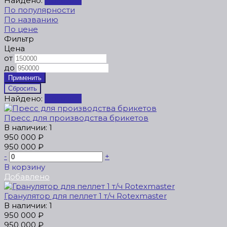
Найдено:
Показать
По популярности
По названию
По цене
Фильтр
Цена
от
до
Найдено:
Показать
Пресс для производства брикетов
В наличии: 1
950 000 ₽
950 000 ₽
-
+
В корзину
Добавлено
Гранулятор для пеллет 1 т/ч Rotexmaster
В наличии: 1
950 000 ₽
950 000 ₽